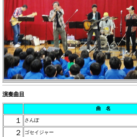
演奏曲目
曲 名
１
さんぽ
２
ゴセイジャー