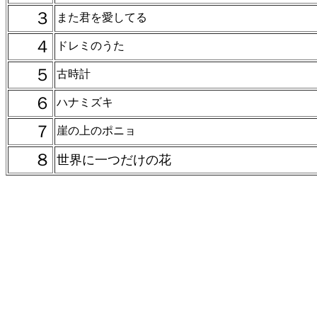
３
また君を愛してる
４
ドレミのうた
５
古時計
６
ハナミズキ
７
崖の上のポニョ
８
世界に一つだけの花