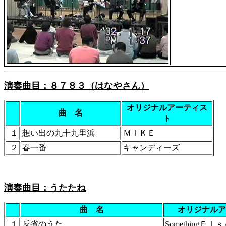
演奏曲目：８７８３（はなやさん）
オリジナルアーティス
曲 名
ト
１
想い出の九十九里浜
ＭＩＫＥ
２
春一番
キャンディーズ
演奏曲目：うたたね
曲 名
オリジナルア
１
反省のうた
SomethingＥｌ