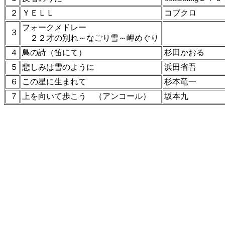
２
ＹＥＬＬ
コブクロ
フォークメドレー
３
２２才の別れ～なごり雪～岬めぐり
４
鳥の詩（笛にて）
杉田かおる
５
悲しみは雪のように
浜田省吾
６
この星に生まれて
杉本竜一
７
上を向いて歩こう （アンコール）
坂本九