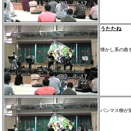
うたたね
懐かし系の曲
バンマス柳が