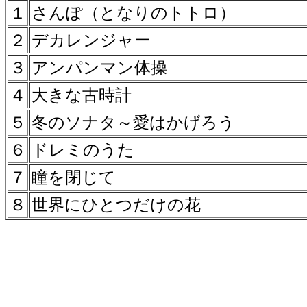
１
さんぽ（となりのトトロ）
２
デカレンジャー
３
アンパンマン体操
４
大きな古時計
５
冬のソナタ～愛はかげろう
６
ドレミのうた
７
瞳を閉じて
８
世界にひとつだけの花