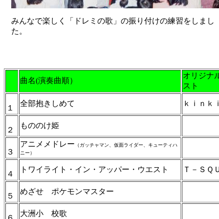
みんなで楽しく「ドレミの歌」の振り付けの練習をしまし
た。
オリジナ
曲名(演奏曲順）
スト
全部抱きしめて
ｋｉｎｋ
１
もののけ姫
２
アニメメドレー
（ガッチャマン、仮面ライダー、キューティハ
３
ニー）
トワイライト・イン・アッパー・ウエスト
Ｔ－ＳＱ
４
めざせ ポケモンマスター
５
大洲小 校歌
６