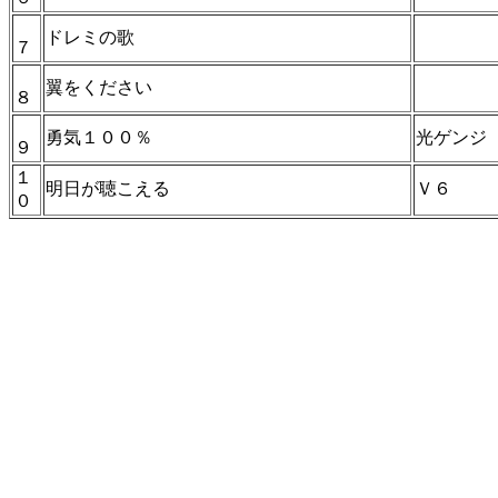
ドレミの歌
７
翼をください
８
勇気１００％
光ゲンジ
９
１
明日が聴こえる
Ｖ６
０