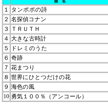
曲 名
１
タンポポの詩
２
名探偵コナン
３
ＴＲＵＴＨ
４
大きな古時計
５
ドレミのうた
６
奇跡
７
花まつり
８
世界にひとつだけの花
９
海色の風
10
勇気１００％（アンコール）