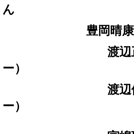
ん
豊岡晴康（国立
渡辺
ー）
渡辺
ー）