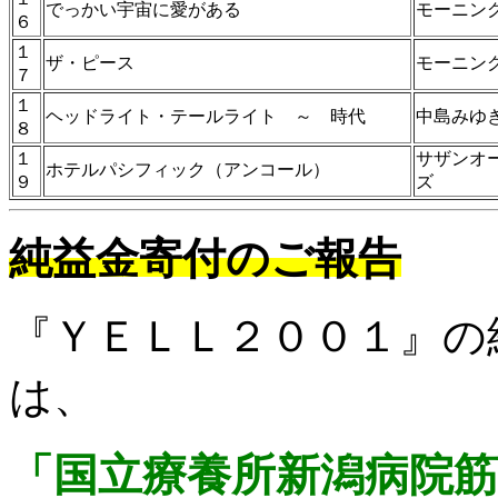
でっかい宇宙に愛がある
モーニン
６
１
ザ・ピース
モーニン
７
１
ヘッドライト・テールライト ～ 時代
中島みゆ
８
１
サザンオ
ホテルパシフィック（アンコール）
９
ズ
純益金寄付のご報告
『ＹＥＬＬ２００１』の
は、
「国立療養所新潟病院