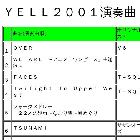
ＹＥＬＬ２００１演奏曲
オリジナ
曲名(演奏曲順）
スト
ＯＶＥＲ
Ｖ６
１
ＷＥ ＡＲＥ ～アニメ「ワンピース」主題
２
歌～
ＦＡＣＥＳ
Ｔ－ＳＱ
３
Ｔｗｉｌｉｇｈｔ Ｉｎ Ｕｐｐｅｒ Ｗｅ
Ｔ－ＳＱ
４
ｓｔ
フォークメドレー
５
２２才の別れ～なごり雪～岬めぐり
サザンオ
ＴＳＵＮＡＭＩ
６
ズ