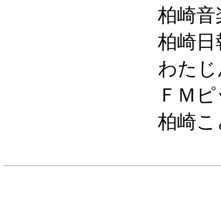
柏崎音楽
柏崎日報
わたじん
ＦＭピッ
柏崎こども