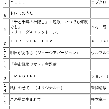
ＹＥＬＬ
コブクロ
７
ドレミのうた
８
「千と千尋の神隠し」主題歌「いつでも何度
でも」
木村 弓
９
（リコーダ＆エレクトーン）
１
ＦＯＲＥＶＥＲ ＬＯＶＥ
Ｘ－ＪＡ
０
１
明日があるさ（ジョージアバージョン）
ウルフル
１
１
「宇宙戦艦ヤマト」主題歌
２
１
ＩＭＡＧＩＮＥ
ジョン・
３
１
風にのせて （オリジナル曲）
豊岡晴
４
１
この星に生まれて
杉本竜一
５
１