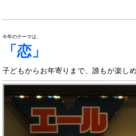
YELLス
今年
のテーマは、
「
恋
」
子どもからお年寄りまで、誰もが楽し