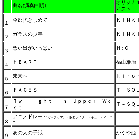
オリジナ
曲名(演奏曲順）
ィスト
全部抱きしめて
ＫＩＮＫ
１
ガラスの少年
ＫＩＮＫ
２
想い出がいっぱい
Ｈ
Ｏ
２
３
ＨＥＡＲＴ
福山雅治
４
未来へ
ｋｉｒｏ
５
ＦＡＣＥＳ
Ｔ－ＳＱ
６
Ｔｗｉｌｉｇｈｔ Ｉｎ Ｕｐｐｅｒ Ｗｅ
Ｔ－ＳＱ
７
ｓｔ
アニメドレー～
ガッチャマン・仮面ライダー・キューティーハ
８
ニー
あの人の手紙
かぐや姫
９