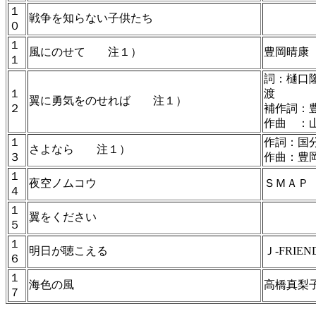
１
戦争を知らない子供たち
０
１
風にのせて 注１）
豊岡晴康
１
詞：樋口
１
渡
翼に勇気をのせれば 注１）
２
補作詞：
作曲 ：
１
作詞：国
さよなら 注１）
３
作曲：豊
１
夜空ノムコウ
ＳＭＡＰ
４
１
翼をください
５
１
明日が聴こえる
Ｊ-FRIE
６
１
海色の風
高橋真梨
７