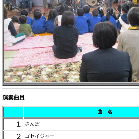
演奏曲目
曲 名
１
さんぽ
２
ゴセイジャー