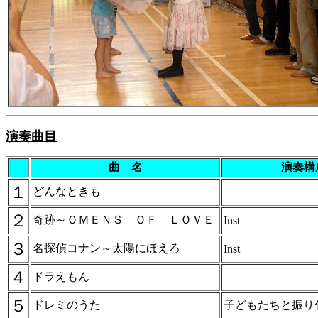
演奏曲目
曲 名
演奏構
１
どんなときも
２
奇跡～ＯＭＥＮＳ ＯＦ ＬＯＶＥ
Inst
３
名探偵コナン～太陽にほえろ
Inst
４
ドラえもん
５
ドレミのうた
子どもたちと振り