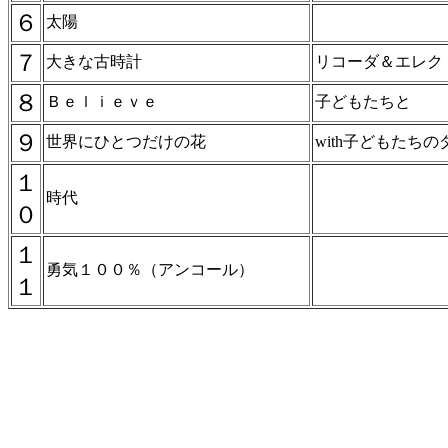
６
太陽
７
大きな古時計
リコーダ＆エレク
８
Ｂｅｌｉｅｖｅ
子どもたちと
９
世界にひとつだけの花
with子どもたちの
１
時代
０
１
勇気１００％（アンコール）
１