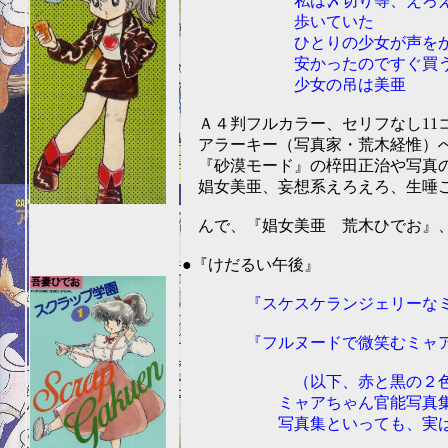
私は〆切り等、えろえろの
歩いていた
ひとりの少女が声をかけ
安かったのですぐ買う間違
少女の吊は美亜
Ａ４判フルカラー、セリフなし11コ
アラーキー（写真家・荒木経惟）へ
『砂漠モード』の椊田正治や写真の
娼女美亜、妄想系えろえろ、生唾ごっ
んで、『娼女美亜 荒木ひでお』、
201
●『けだるい午後』
『スケスケランジェリーなミ
『フルヌードで微笑むミャア
（以下、赤と黒の２色刷
ミャアちゃん官能写真集ｐａ
写真集といっても、実はこ
う～む