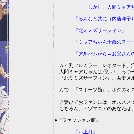
しかし、人間ミャアちゃ
『るんなと共に（内藤洋子ちゃ
『北ミミズサーフィン』
『ミャアちゃん十歳のヌー
『アルバムから←お父さんの
Ａ４判フルカラー、レオタード、汗、
人間ミャアちゃんは汚い
！
、っつー
『北ミミズサーフィン』、吾妻メル変
んで、『スポーツ館』、ボクのオス
（50点以下は
吾妻ひでおファンには、オススメ
もちろん、アヅマニアのあなたは、す
201
●『ファッション館』
『お正月』