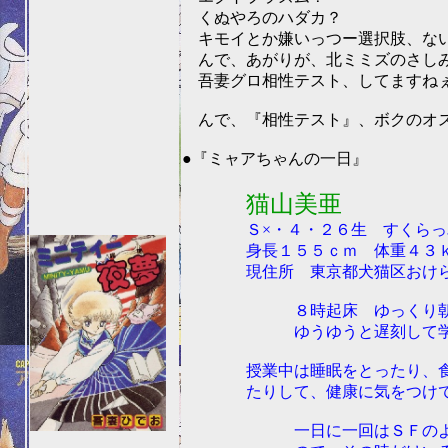
くぬやろのハダカ？
キモイとか嫌いっつー選択肢、な
んで、あがりが、北ミミズのさし
吾妻グロ相性テスト、してますねぇ。(
んで、『相性テスト』、ボクのオス
201
●『ミャアちゃんの一日』
猫山美亜
Ｓ×・４・２６生 すくらっぷ
身長１５５ｃｍ 体重４３ｋｇ
現住所 東京都犬猫区おけら
８時起床 ゆっくり朝食
ゆうゆうと遅刻して学校へ
授業中は睡眠をとったり、食
たりして、健康に気をつけて
一日に一回はＳＦのよう