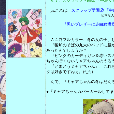
んで、スクラップ学園② 『中島く
ps.これは、
スクラップ学園② 『
↑ヒマな人はクリックして
『黒いブレザーに赤白縞模様の
とまどう
Ａ４判フルカラー、冬の女の子、して
『暖炉のそばの丸太のベッドに腰か
あったんでしょうか？
『ピンクのカーディガン＆赤いスカ
ちゃんぽくないミャアちゃんのうるうる
『とまどうミャアちゃん』、これも
クは好きですねぇ。(^_^;）
んで、『ミャアちゃんの冬はだんろ
201
●『ミャアちゃんカバーガールして