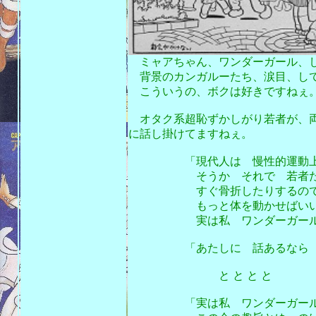
ミャアちゃん、ワンダーガール、
背景のカンガルーたち、涙目、し
こういうの、ボクは好きですねぇ
オタク系超恥ずかしがり若者が、両
に話し掛けてますねぇ。
「現代人は 慢性的運動上足
そうか それで 若者たちは
すぐ骨折したりするので
もっと体を動かせばいい
実は私 ワンダーガール普及
「あたしに 話あるなら こ
と と と と
「実は私 ワンダーガール普