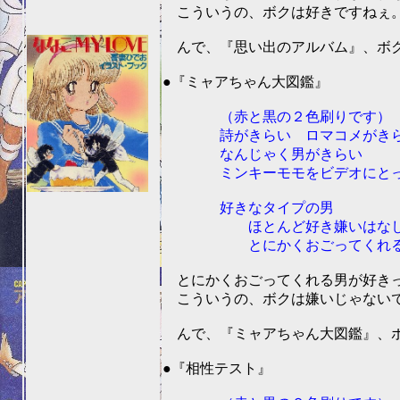
こういうの、ボクは好きですねぇ。(^
んで、『思い出のアルバム』、ボク
201
●『ミャアちゃん大図鑑』
（赤と黒の２色刷りです）
詩がきらい ロマコメがき
なんじゃく男がきらい
ミンキーモモをビデオにとっ
好きなタイプの男
ほとんど好き嫌いはな
とにかくおごってくれる
とにかくおごってくれる男が好きっ
こういうの、ボクは嫌いじゃないです
んで、『ミャアちゃん大図鑑』、ボ
201
●『相性テスト』