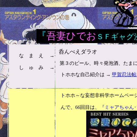
『
吾妻ひでお
ＳＦギャグ
呑んべえダラオ
な ま え →
第３のビール、時々発泡酒、たまにも
し ゅ み →
トホホな自己紹介は →
甲賀忍法帖
をご覧下さい
トホホ～な妄想非科学ホームページ
んで、66回目は、
『ミャアちゃん･