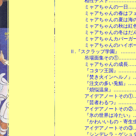
相性テスト……………………
ミャアちゃんの一日…………
ミャアちゃんの春はフェアリ
ミャアちゃんの夏は海の底…
ミャアちゃんの秋は紅色……
ミャアちゃんの冬はだんろで
ミャアちゃんカバーガールし
ミャアちゃんのハイポージュ
Ⅱ.『スクラップ学園』 …………
吊場面集その①………………
ミャアちゃんの成長…………
『コタツ王国』………………
『焚き火インヘルノ』………
『注文の多い兎鮨』…………
『煩悩温泉』…………………
アイデアノートその①………
『芸者わるつ』………………
アイデアノートその②………
『氷の世界は冷たい』………
『かわいいもの・寄生虫』…
アイデアノートその③…………
『シンデレラ・ゲシュタルト』