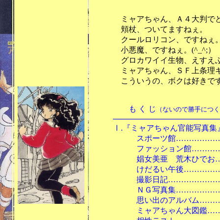
ミャアちゃん、Ａ４大判でどアップ
頬杖、ついてますねぇ。
クールロリコン、ですねぇ。(^
小悪魔、ですねぇ。(^_^;）
グロカワイイ生物、えすえふ
ミャアちゃん、ＳＦ上条理ギャグが
こういうの、ボクは好きですねぇ
も く じ
（ないので勝手につくり
────────────────────
Ⅰ.『ミャアちゃん官能写真集』pa
スポーツ館……………………
ファッション館………………
娼女美亜 荒木ひでお………
けだるい午後…………………
撮影日記………………………
ＮＧ写真集……………………
思い出のアルバム……………
ミャアちゃん大図鑑…………