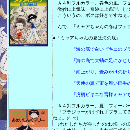
Ａ４判フルカラー、春色の風、フェミ
微妙に上気味、奇妙に上条理、し
こういうの、ボクは好きですねぇ。(^
んで、『ミャアちゃんの春はフェア
201
●『ミャアちゃんの夏は海の底』
『海の底で白いビキニのブラジ
『海の底で大蛸の足にかじりつ
『雨上がり、畳みかけの折り畳
『天使の翼で宙を舞い両手の団
『虎柄ビキニな雷様ミャアち
Ａ４判フルカラー、夏、フィーバー、
『ブラジャーがはずれ手ブラしてる
ねぇ。(^_^;）
♪わたしたちが会ったのは♪海ぃの