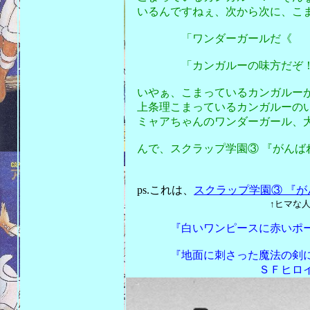
いるんですねぇ、次から次に、こま
「ワンダーガールだ《
「カンガルーの味方だぞ！
いやぁ、こまっているカンガルーが
上条理こまっているカンガルーのい
ミャアちゃんのワンダーガール、
んで、スクラップ学園③ 『がんば
ボクのオススメ度＝
ps.これは、
スクラップ学園③ 『
↑ヒマな人はクリックして
『白いワンピースに赤いポーチ
『地面に刺さった魔法の剣に
ＳＦヒロイック・ファン