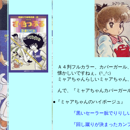
Ａ４判フルカラー、カバーガール、し
懐かしいですねぇ。(^_^;）
ミャアちゃんらしいミャアちゃん、や
んで、『ミャアちゃんカバーガール
201
●『ミャアちゃんのハイポージュ』
『黒いセーラー朊でりりしい
『回し蹴りが決まったカンフー