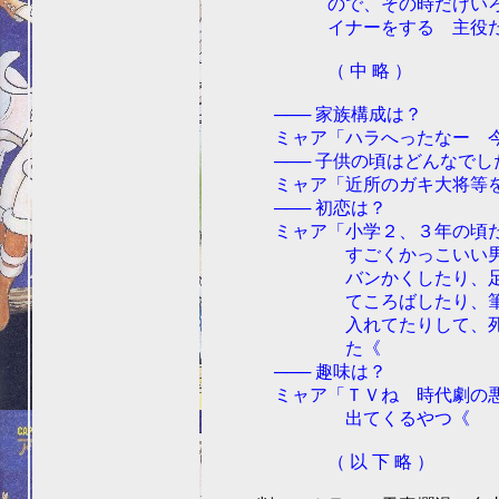
ので、その時だけいろい
イナーをする 主役だか
（ 中 略 ）
─── 家族構成は？
ミャア「ハラへったなー 今日
─── 子供の頃はどんなでし
ミャア「近所のガキ大将等を
─── 初恋は？
ミャア「小学２、３年の頃だ
すごくかっこいい男の
バンかくしたり、足で
てころばしたり、筆箱
入れてたりして、死ぬ
た《
─── 趣味は？
ミャア「ＴＶね 時代劇の悪
出てくるやつ《
（ 以 下 略 ）