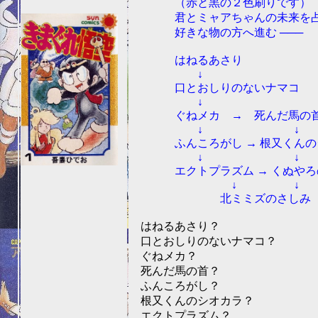
（赤と黒の２色刷りです）
君とミャアちゃんの未来を
好きな物の方へ進む ───
はねるあさり
↓
口とおしりのないナマコ
↓
ぐねメカ → 死んだ馬の
↓ ↓
ふんころがし → 根又くんの
↓ ↓
エクトプラズム → くぬやろ
↓ ↓
北ミミズのさしみ
はねるあさり？
口とおしりのないナマコ？
ぐねメカ？
死んだ馬の首？
ふんころがし？
根又くんのシオカラ？
エクトプラズム？