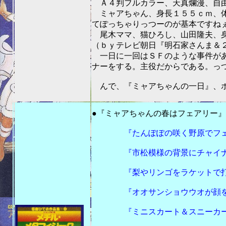
Ａ４判フルカラー、天真爛漫、自由
ミャアちゃん、身長１５５ｃｍ、体
てぽっちゃりっつーのが基本ですね
尾木ママ、猫ひろし、山田隆夫、身
（ｂｙテレビ朝日『明石家さんま＆
一日に一回はＳＦのような事件があ
ナーをする。主役だからである。っつー
んで、『ミャアちゃんの一日』、ボ
201
●『ミャアちゃんの春はフェアリー』
『たんぽぽの咲く野原でフェア
『市松模様の背景にチャイナっ
『梨やリンゴをラケットで打ち
『オオサンショウウオが顔を出
『ミニスカート＆スニーカーで