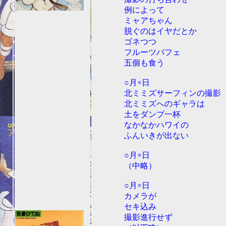
例によって
ミャアちゃん
脱ぐのはイヤだとか
ゴネつつ
フルーツパフェ
五個も食う
○月×日
北ミミズサーフィンの撮影
北ミミズへのギャラは
土をダンプ一杯
なかなかハワイの
ふんいきが出ない
○月×日
（中略）
○月×日
カメラが
セキ込み
撮影進行せず