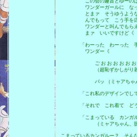
この会の趣旨とゆーのは 街
ワンダーガールに なって
とまァ そうゆうような 趣
んでもって こう手を広
ワンダーと叫んでもらえると
まァ いいですけど《
「わーった わーった 手
ワンダー《
ご お お お お お お 
（超恥ずかしがり若者が、ミ
パッ （ミャアちゃん、ワ
「これ私のデザインでして ま
「それで これ着て どうし
「こまっている カンガルー
（ミャアちゃん、脱力系
こまっているカンガルー？ そん