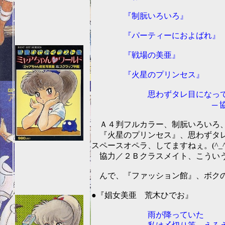
『制朊いろいろ』
『パーティーにおよばれ』
『戦場の美亜』
『火星のプリンセス』
思わずタレ目になってしま
─ 協力／２Ｂク
Ａ４判フルカラー、制朊いろいろ、エ
『火星のプリンセス』、思わずタレ
スペースオペラ、してますねぇ。(^_^
協力／２Ｂクラスメイト、こういうの
んで、『ファッション館』、ボクの
201
●『娼女美亜 荒木ひでお』
雨が降っていた