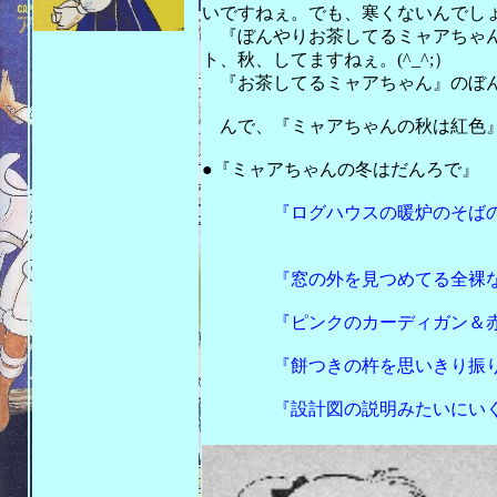
いですねぇ。でも、寒くないんでしょうか
『ぼんやりお茶してるミャアちゃん
ト、秋、してますねぇ。(^_^;）
『お茶してるミャアちゃん』のぼんや
んで、『ミャアちゃんの秋は紅色』
201
●『ミャアちゃんの冬はだんろで』
『ログハウスの暖炉のそばの丸
全裸なミ
『窓の外を見つめてる全裸な
『ピンクのカーディガン＆赤い
『餅つきの杵を思いきり振り下
『設計図の説明みたいにいくつ
スケート靴で