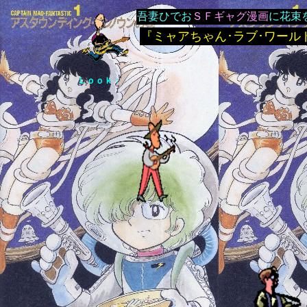
吾妻ひでお
ＳＦギャグ漫画
に花束
『ミャアちゃん･ラブ･ワール
Ｌｏｏｋ ↑