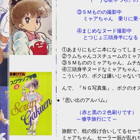
③ＳＭものの撮影中
ミャアちゃん 乗りに乗ってカ
④まじめなヌード撮影中
とつじょ三頭身半になる
①あまりにもビニ本になってしまった
②ラムちゃんコスチュームのミャア
③ＳＭもののミャアちゃん、ムチが
④三頭身半ヌードなミャアちゃん、
こういうの、ボクは嫌いじゃないです
んで、『ＮＧ写真集』、ボクのオス
201
●『思い出のアルバム』
（赤と黒の２色刷りです）
─ 修学旅行にて ─
旅館で、枕の投げ合いしてるセーラー
ミャアちゃん、セーラー朊が乱れちゃ