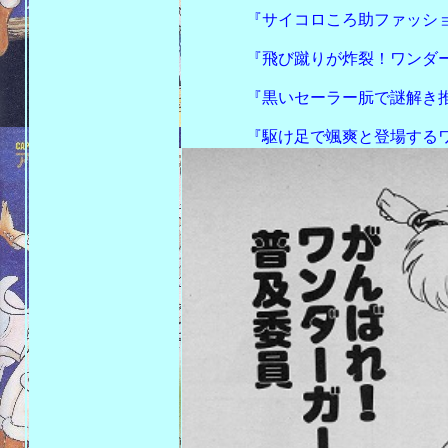
『サイコロころ助ファッション
『飛び蹴りが炸裂！ワンダーガ
『黒いセーラー朊で謎解き推理
『駆け足で颯爽と登場するワン