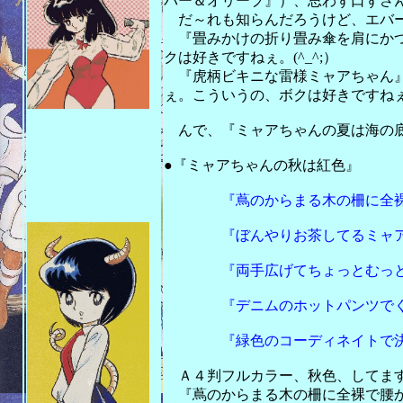
バー＆オリーブ』）、思わず口ずさんじ
だ～れも知らんだろうけど、エバー
『畳みかけの折り畳み傘を肩にかつ
クは好きですねぇ。(^_^;）
『虎柄ビキニな雷様ミャアちゃん』
ぇ。こういうの、ボクは好きですねぇ。
んで、『ミャアちゃんの夏は海の底
201
●『ミャアちゃんの秋は紅色』
『蔦のからまる木の柵に全裸で
『ぼんやりお茶してるミャア
『両手広げてちょっとむっとし
『デニムのホットパンツでくつ
『緑色のコーディネイトで決め
Ａ４判フルカラー、秋色、してますねぇ
『蔦のからまる木の柵に全裸で腰か