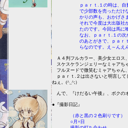
ｐａｒｔ.１の時は、自費出版
で少部数を売っただけなので
かりの声も、おかげさまで
それで今度は大出版社から出
たのです。今回は馬に喰わ
なお、ｐａｒｔ.１の次がなぜ
のあとがきで、ｐａｒｔ.２は
らなのです。え～んえん
Ａ４判フルカラー、美少女エロス、究
スケスケランジェリーなミャアちゃん
フルヌードで微笑むミャアちゃん、ご
ｐａｒｔ.２は出さないと明言して
ねぇ。(^_^;）
んで、『けだるい午後』、ボクのオ
201
●『撮影日記』
（赤と黒の２色刷りです）
○月×日
撮影の打ち合わせ