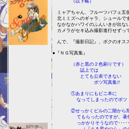
（以下略）
ミャアちゃん、フルーツパフェ五個
北ミミズへのギャラ、シュールで
なかなかハワイのふんいきが出ない
カメラがセキ込み撮影進行せずっ
んで、『撮影日記』、ボクのオスス
201
●『ＮＧ写真集』
（赤と黒の２色刷りです）
誌上では
とても公表できない
ボツ写真集
!!
①あまりにもビニ本に
なってしまったのでボツ
②せっかくビルの二階から飛
てもらったのですが、著作
っかかりそうなので･････
（『うる星やつら』のラム