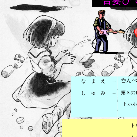
『
吾妻ひ
呑ん
な ま え →
第３の
し ゅ み →
トホホ
を
トホホ～な妄想非科学