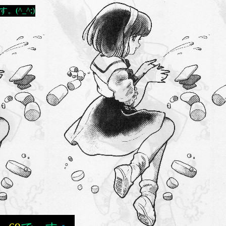
(^_^;)