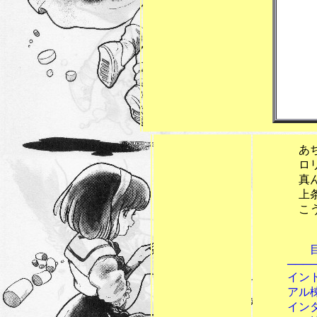
こ
あちこち
ロリコン
真ん中に
上条理ＳＦ
こういう病
目 
──────
イントロダ
アル棟１ 
インターミ