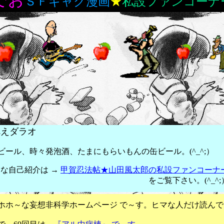
でお
ＳＦギャグ漫画
★
私設ファンコーナ
べえダラオ
ビール、時々発泡酒、たまにもらいもんの缶ビール。(^_^;）
な自己紹介は →
甲賀忍法帖★山田風太郎の私設ファンコーナ
ご覧下さい。(^_^;
ホームページ で～す。ヒマな人だけ読んで