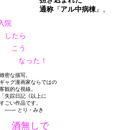
担ぎ込まれた
通称
『
アル中病棟
』。
院
たら
こう
った！
な描写。
グ漫画家ならではの
的な視線。
踪日記《以上に
い作品です。
─ とり・みき
無しで