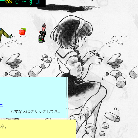
』
ー
69
で～す
ー
）
↑ヒマな人はクリックしてネ。
.
ネ。