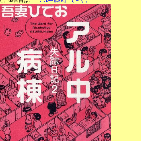
目は、
『アル中病棟』 で～す。