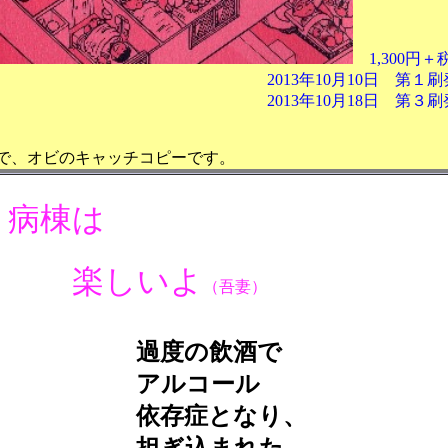
1,300円＋
10月10日 第１刷発
10月18日 第３刷発
ビのキャッチコピ
棟は
楽しいよ
（吾妻）
度の飲酒で
アルコール
存症となり、