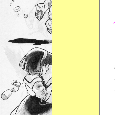
入
し
な
緻密
ギャ
客観
「失
すご
──
酒