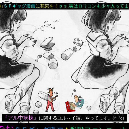
お
ＳＦギャグ漫画
に花束を！
ｐｓ.実はロリコンも少々入ってます。
『アル中病棟』
に関するユル～イ話、やってます。(^_^;）