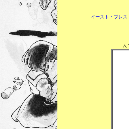
イースト・プレス
2013年
2013年
んで、オ
病
過
依