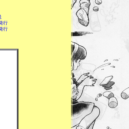
税
行
行
ーです。
.