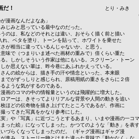
画だ！
とり・みき
（漫画
が漫画なんだよなあ」
みじみと思っている最中なのだった。
のは、私などのそれとは違い、おそらく描く前と描い
入れ
、ベタを塗り、トーンを貼って、ホワイトを乗せた
さが相当に違っているんじゃないか、と思う。
味で（つまりいま述べた画材の重みで）倍くらい重た
る。しかしそういう作家は他にもいる。スクリーン・トーン
しか思えない輩は、昨今巷にあふれかえっている。
んの絵からは、描き手の汗や情念といった、本来眼
までがずっしりと感じられ、原稿用紙の重さをさらに２倍
るような気がするのである。
画のコマの中の情報量というのは飛躍的に増大した。
アーは、きそってよりリアルな背景や人間の動きを追い
枚ほどの伝奇物を描き上げてたところであるが、作画に
撮ってきた写真をかなり参考にした。
」や「写真」に近づこうとするあまり、いまや漫画の一コ
まった絵」になってしまった。かつてのような「動き」を表
いづらくなってしまったのだ。（ギャグ漫画はギャグ漫
が進み、ストーリー物とはまた違った意味で「動かなく」な