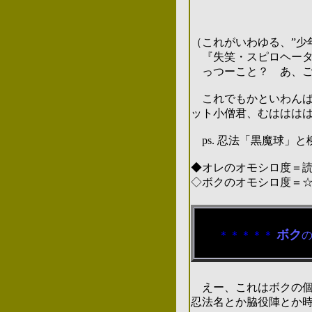
＊
（これがいわゆる、”少
『失笑・スピロヘータネ
っつーこと？ あ、ごく
これでもかといわん
ット小僧君、むははは
ps.
忍法「黒魔球」と
◆オレのオモシロ度＝
◇ボクのオモシロ度＝
2005.0
ボク
＊＊＊＊＊
えー、これはボクの個
忍法名とか脇役陣とか