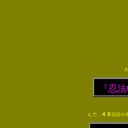
『
忍法
★山田風太郎の
４９
んで、
回目の