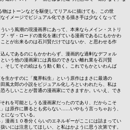
る物は
トーンなどを駆使してリアルに描けても、この世
烈なイメージでビジュアル化できる
描き手は少なくなって
いう風潮の現漫画界にあって、本来ならメイン・ストリ
ブ・ザ・ロードの進化を遂げている漫画であるにもかかわ
ことが出来るのは石川賢だけではないか、と思わせる作
んであるのにもかかわらず、漫画的な過剰なデフォル
という他の漫画家には真似のできない離れ業を石川賢
。そしてその絵はもう動く動く。これでもかといわんば
生かすのに「魔界転生」という原作はまさに最適の
山田風太郎の
小説を
ビジュアル化しろといわれたら、私は
恐ろしいことが普通の漫画家にできますか。いいえ、でき
。
れを可能としうる漫画家だったのであり、だからこそ
」は原作に勝るとも劣らない……いやもう言っちゃおう、
とになっている。
漫画１０巻分くらいのエネルギーがここには詰まってい
扱いには注意してほしい、と私はかように思う次第です。