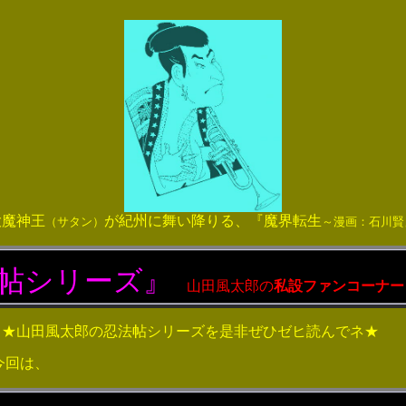
大魔神王
が紀州に舞い降りる、『魔界転生
（サタン）
～漫画：石川賢
帖シリーズ
』
山田風太郎の
私設ファンコーナー
忍法帖シリーズを是非ぜひゼヒ読んでネ★
今回は、
>