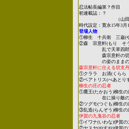
忍法帖長編第？作目
初連載誌：？
（山
時代設定：寛永15年3月1
登場人物
①柳生 十兵衛 三巌(
②森 宗意軒(もり そう
乱で天草四郎時貞の軍
森宗意軒の切り取っ
の姿のままの魔人
森宗意軒に仕える切支
①クララ お清(くらら
②ベアトリス(べあとり
柳生の庄の忍者
①鷹王(たかおう)柳生
在に操り敵の眼を
②ツグモ(つぐも)柳生
③乱造(らんぞう)柳生
伊賀の九鬼谷の忍者
①イワナ(いわな)伊賀
②ヤスヤ(やすや)伊賀