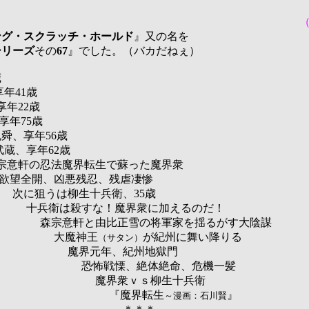
ング・スクラッチ・ホールド
』
又の名を
シリーズ
その
67
』でした
。（バカだねぇ）
歳
41歳
22歳
75歳
年56歳
年62歳
法魔界転生で
蘇った魔界衆
欲望全開、
凶悪残忍、
残虐凄惨
うは
柳生十兵衛、
35歳
十兵衛は
殺すな！
魔界衆に加えるのだ！
比正雪の将軍家を揺るがす大陰謀
神王
が紀州に舞い降りる
（サタン）
魔界
元年、紀州地獄門
戦慄、
絶体絶命、危機一髪
魔界衆ｖｓ柳生十兵衛
界転生
』
～漫画：石川賢