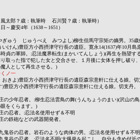
田風太郎？歳：執筆時 石川賢？歳：執筆時）
日～慶安4年（1638～1651）
やぎゅう じゅうべえ みつよし)柳生但馬守宗矩の嫡男。35歳
いけん)豊臣方小西摂津守行長の遺臣。寛永14(1637)年10月島
師。:忍法魔界転生(まかいてんしょう)(再生を熱望す
た指で犯した女と交合させ、１月後に女体を押し破り、
として再生させる。)
丹くノ一
 おきよ)豊臣方小西摂津守行長の遺臣森宗意軒に仕える娘。切
す)豊臣方小西摂津守行長の遺臣森宗意軒に仕える娘。切支丹。
の庄の少年忍者。:柳生忍法雲鳥の舞(うんちょうのまい)(沢山の
くらます。)
の庄の忍者。:忍法名使用せず＆不明
の庄の鉄砲などの武器開発者。
の九鬼谷の忍者。岩石のような肉体の男。:忍法名使用せず＆不明
の九鬼谷の忍者。:忍法名不明(大爆発を起こし、自分も含め付近