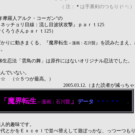
＊＊
（ 注：
＊
は手裏剣のつもり
(^ ^; ）
年摩羅人アルク・コーガン”の
ッチョリ目線：流し目波状攻撃』ｐａｒｔ125
ろうさんｐａｒｔ125）
ばかりに動きまくる、『魔界転生
』
を読みたまえ、
～漫画：石川賢
は。
柳生忍法「雲鳥の舞」は原作にはないオリジナル忍法でした。
読んでいない。
☆☆ （☆５つが最高。）
3.12.（また読者が減っちゃった
「魔界転生
」
．
データ
の
～漫画：石川賢
＊＊＊＊＊
人的趣味です。
時代とかをＥｘｃｅｌで並べ替えして遊ぼっかな、っつーつも