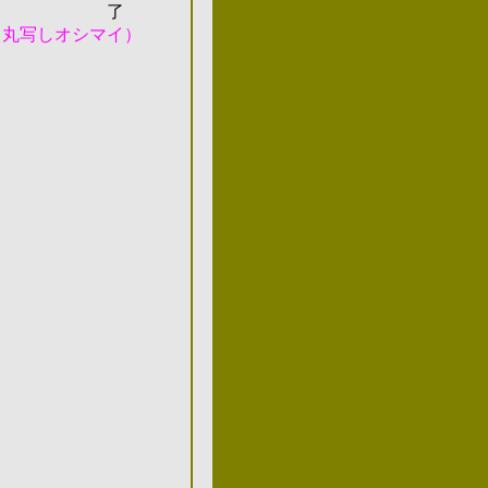
了
（丸写しオシマイ）