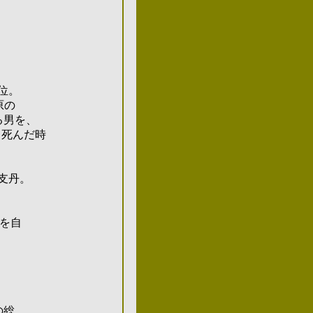
位。
原の
る男を、
死んだ時
支丹。
鳥を自
の総