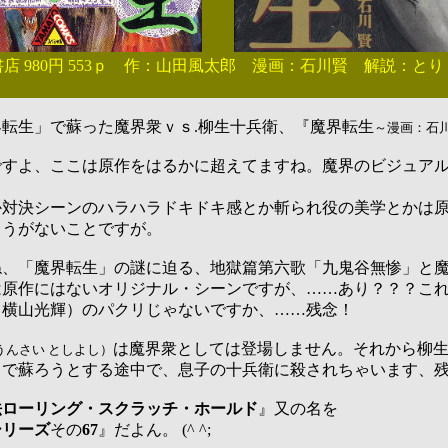
店 980円 553ｐ 作：山田風太郎 漫画：石川賢 解説：と
転生」で蘇った魔界衆ｖｓ.柳生十兵衛、『魔界転生
～漫画：石
すよ、ここは原作をはるかに超えてますね。魔界のビジュア
対決シーンのハラハラドキドキ感とか斬られ役の美学とかは
ょうがないことですが。
、「魔界転生」の謎に迫る、地獄篇第六歌「九鬼谷無惨」と
は原作にはないオリジナル・シーンですが、……あり？？？こ
：横山光輝）のパクリじゃないですか、……残念！
は
魔界衆としては登場しません。
それから柳
うんさい としよし）
」で蘇ろうとする途中で、息子の十兵衛に殺されちゃいます、
法ローリング・スクラッチ・ホールド
』
又の名を
シリーズ
その
67
』
だよん。
(^ ^;