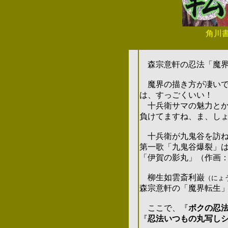
角川書
森宗意軒の忍法「魔界
魔界の描き方が凄いで
は、すっごくいい！
十兵衛サマの魅力とか
負けてますね、ま、し
十兵衛が九鬼谷を訪ね
第一歌「九鬼谷爆裂」
「伊賀の影丸」（作画
柳生如雲斎利巌
（にょ
森宗意軒の「魔界転生
ここで、
『
ボクの忍
『
忍法いつもの丸写し