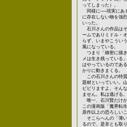
ってしまった）。
同様に
──現実にあ
に存在しない
物を強
いった。
石川さんの作品はそう
ームでありミドル・オ
らず、いまやこういう
風になっている。
つまり「緻密に描き込
メは生き残っている」
はやっているのである
かりに動きまくる。
この石川さんの特質を
題材といって
いい。
ビビリますよ。そんな
ません。私は逃げる
唯一、石川賢だけがそ
この漫画版「魔界転生
原作以上の恐ろしいこ
そこらへんの「薄い」
るので、是非とも取り