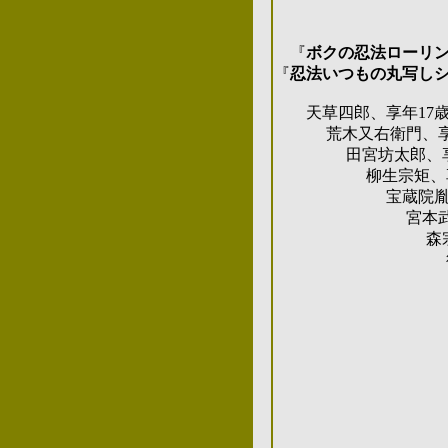
『
ボクの忍法ローリ
『
忍法いつもの丸写し
天草四郎、享年17
荒木又右衛門、享年
田宮坊太郎、享年
柳生宗矩、享年
宝蔵院胤舜、享
宮本武蔵、享
森宗意軒の忍
次に狙
森宗意軒と由
大魔
恐怖
『魔