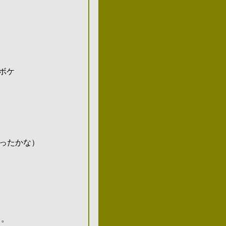
ボケ
かな）
り。