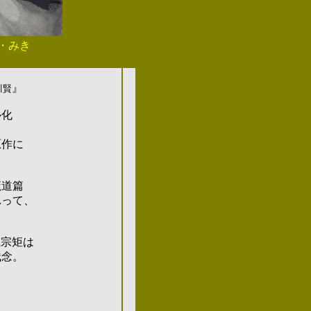
り・みき
』
川賢
ル化
原作に
魔道篇
れって、
生宗矩は
残念。