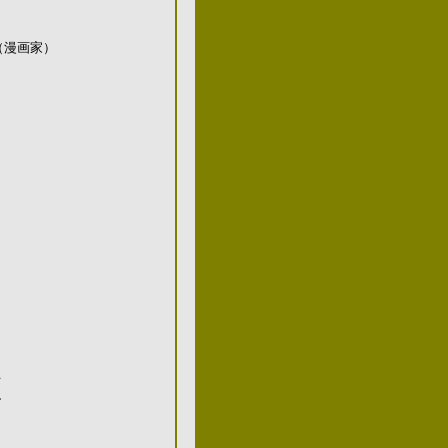
家）
マ
す