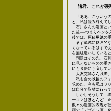
諸君、これが漫
「ああ、こういうの
と、私は読み終えてし
石川さんの漫画という
た後
──つまりペンを
後では、原稿用紙の重
まず単純に物理的な意
くなっているはずであ
を無駄遣いしていると
問題はその先。石川さ
に見えないものの重さ
にも３倍にも増してい
大友克洋さん以降、漫
私も含め以後のフォロ
求めた。今も私は３０
は自分で取材に行って
しかしそうして「現実
一コマはほとんど「止
数々の漫画的表現が使
画で「デザイン画」化