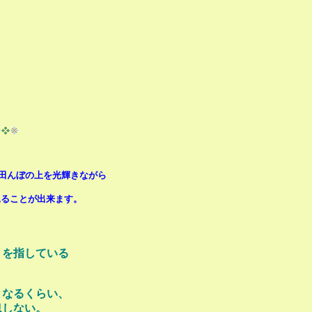
田んぼの上を光輝きながら
見ることが出来ます。
」を指している
となるくらい、
息しない。