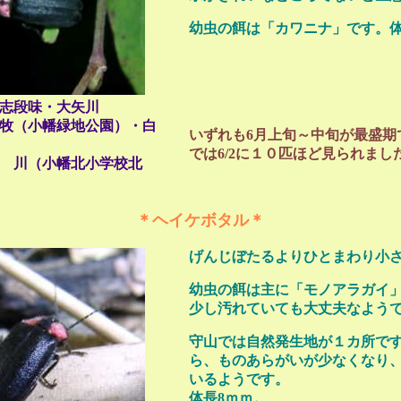
幼虫の餌は「カワニナ」です。体
上志段味・大矢川
牧（小幡緑地公園）・白
いずれも6月上旬～中旬が最盛期
では6/2に１０匹ほど見られまし
幡北小学校北
＊ヘイケボタル＊
げんじぼたるよりひとまわり小
幼虫の餌は主に「モノアラガイ
少し汚れていても大丈夫なよう
守山では自然発生地が１カ所で
ら、ものあらがいが少なくなり
いるようです。
体長8ｍｍ。