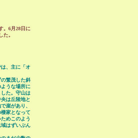
。6月28日に
した。
では、主に「オ
ずの繁茂した斜
のような場所に
ました。守山は
中央は丘陵地と
地で崖があり、
の棲家となって
いためこのよう
息域はずいぶん