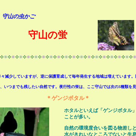
守山の虫かご
守山の蛍
年々減少していますが、逆に保護育成して毎年発生する地域は増えています。
、
いつまでも残したい自然です。夜行性の蛍は、ここ守山では次の3種類を
＊ゲンジボタル＊
ホタルといえば「ゲンジボタル
ことが多い。
自然の環境度合いを図る物差し
水がきれいなところでないと生