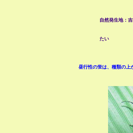
自然発生地：吉
あり
地名が
たい
てい見
昼行性の蛍は、種類の上