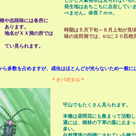
しかし大量発生は見られないも
発生地はあちこちに点在してい
べません。体長７ｍｍ。
根や志段味には各所に
ます。
時期は５月下旬～６月上旬が見
ＸＸ洞の所では
味の吉田洞では、6/2に２０匹程
られます。
から多数を占めますが、成虫はほとんどが光らないため一般に
＊オバボタル＊
守山でもたくさん見られます。
本種は昼間花にも集まって活動し
通には、樹林の下草の葉に止まっ
多い。
自然環境の指標にされている種で