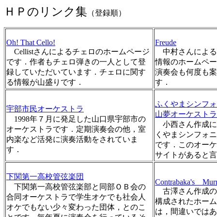
ＨＰのリンク集
（登録順）
Oh! That Cello!
Freude
Cellistさんによるチェロのホームページ
中村さんによる
です．作者もチェロ弾きの一人として登
情報のホームペー
録していただいています．チェロに関す
演奏会も何度も案
る情報が山盛りです．
す．
ふくやまシンフォ
宇部市民オーケストラ
山夢オーケストラ
1998年７月に発足した山口県宇部市の
小西さん作成に
オーケストラです．定期演奏会の他，室
くやまシンフォニ
内楽など活発に演奏活動をされていま
です．このオーケ
す．
サイトがあると言
下関第一高校管弦楽団
Contrabaka's Mur
下関第一高校管弦楽部と同部ＯＢ会の
古澤さん作成の
合同オーケストラで学生オケでも社会人
構成されたホーム
オケでもない少々変わった団体，とのこ
は，間違いではあ