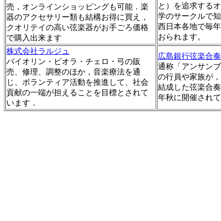
と）を追求するオ
売，オンラインショッピングも可能．楽
学のサークルで知
器のアクセサリー類も結構お得に買え，
西日本各地で毎年
クオリテイの高い弦楽器がお手ごろ価格
おられます。
で購入出来ます
株式会社ラルジュ
広島銀行弦楽合奏
バイオリン・ビオラ・チェロ・弓の販
通称「アンサンブ
売、修理、調整のほか，音楽療法を通
の行員や家族が，
じ、ボランティア活動を推進して、社会
結成した弦楽合奏
貢献の一端が担えることを目標とされて
年秋に開催されて
います．