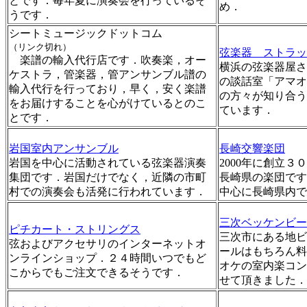
とです．毎年夏に演奏会を行っているそ
め．
うです．
シートミュージックドットコム
（リンク切れ）
弦楽器 ストラッ
楽譜の輸入代行店です．吹奏楽，オー
横浜の弦楽器屋さ
ケストラ，管楽器，管アンサンブル譜の
の談話室「アマオ
輸入代行を行っており，早く，安く楽譜
の方々が知り合う
をお届けすることを心がけているとのこ
ています．
とです．
岩国室内アンサンブル
長崎交響楽団
岩国を中心に活動されている弦楽器演奏
2000年に創立
集団です．岩国だけでなく，近隣の市町
長崎県の楽団です
村での演奏会も活発に行われています．
中心に長崎県内で
三次ベッケンビー
ピチカート・ストリングス
三次市にある地ビ
弦およびアクセサリのインターネットオ
ールはもちろん料
ンラインショップ．２４時間いつでもど
オケの室内楽コン
こからでもご注文できるそうです．
せて頂きました．