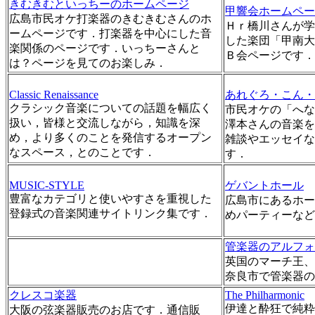
きむきむといっちーのホームページ
甲響会ホームペー
広島市民オケ打楽器のきむきむさんのホ
Ｈｒ橋川さんが学
ームページです．打楽器を中心にした音
した楽団「甲南大
楽関係のページです．いっちーさんと
Ｂ会ページです．
は？ページを見てのお楽しみ．
Classic Renaissance
あれぐろ・こん・
クラシック音楽についての話題を幅広く
市民オケの「へな
扱い，皆様と交流しながら，知識を深
澤本さんの音楽を
め，より多くのことを発信するオープン
雑談やエッセイな
なスペース，とのことです．
す．
MUSIC-STYLE
ゲバントホール
豊富なカテゴリと使いやすさを重視した
広島市にあるホー
登録式の音楽関連サイトリンク集です．
めパーティーなど
管楽器のアルフォ
英国のマーチ王、K.
奈良市で管楽器の
クレスコ楽器
The Philharmonic
伊達と酔狂で純粋
大阪の弦楽器販売のお店です．通信販