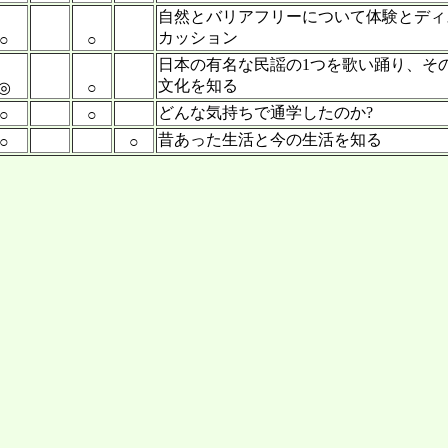
自然とバリアフリーについて体験とディ
カッション
○
○
日本の有名な民謡の1つを歌い踊り、そ
文化を知る
◎
○
どんな気持ちで通学したのか?
○
○
昔あった生活と今の生活を知る
○
○