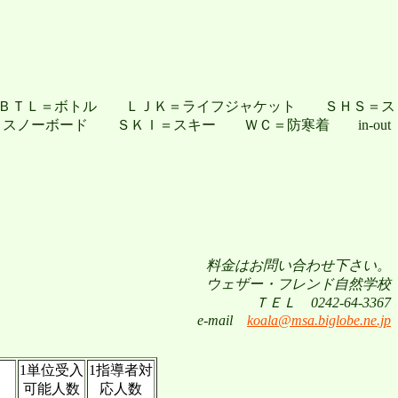
ＢＴＬ＝ボトル ＬＪＫ＝ライフジャケット ＳＨＳ＝ス
ノーボード ＳＫＩ＝スキー ＷＣ＝防寒着 in-out
料金はお問い合わせ下さい。
ウェザー・フレンド自然学校
ＴＥＬ 0242-64-3367
e-mail
koala@msa.biglobe.ne.jp
1単位受入
1指導者対
可能人数
応人数