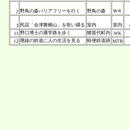
野鳥の森バリアフリーを行く
野鳥の森
ＷＫ
2
民謡「会津磐梯山」を歌い踊る
室内
室内
3
野口博士の通学路を歩く
猪苗代町内
11
WK
廃線の鉄道に人の生活を見る
軽便鉄道跡
12
MTB