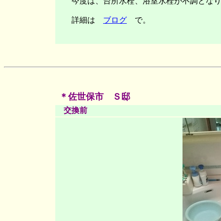
今度は、台所水栓、浴室水栓が不調となり
詳細は
ブログ
で。
＊佐世保市 Ｓ邸
交換前