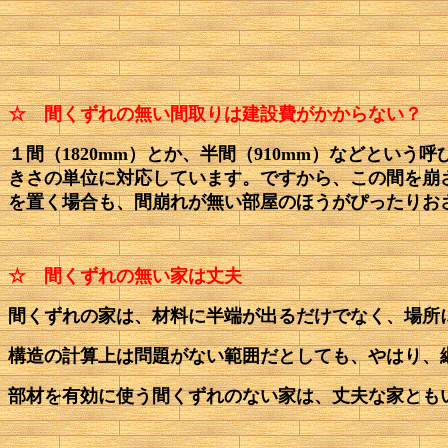
☆ 間くずれの無い間取りは建設費がかからない？
１間（1820mm）とか、半間（910mm）などと
きさの単位に対応しています。ですから、この間を崩
を置く場合も、間崩れが無い部屋のほうがぴったりお
☆ 間くずれの無い家は丈夫
間くずれの家は、材料に半端が出るだけでなく、場所
構造の計算上は問題がない範囲だとしても、やはり、
部材を有効に使う間くずれのない家は、丈夫な家とも