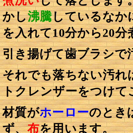
煮洗い
して落とします
かし
沸騰
しているなか
を入れて10分から20
引き揚げて歯ブラシで
それでも落ちない汚れ
トクレンザーをつけて
材質が
ホーロー
のとき
ず、
布
を用います。