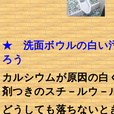
★
洗面ボウルの白い汚
ろう
カルシウムが原因の白
剤つきのスチ－ルウ－
どうしても落ちないと