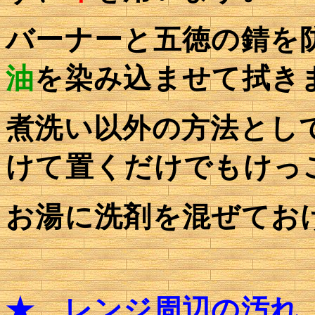
バーナーと五徳の錆を
油
を染み込ませて拭き
煮洗い以外の方法とし
けて置くだけでもけっ
お湯に洗剤を混ぜてお
★
レンジ周辺の汚れ