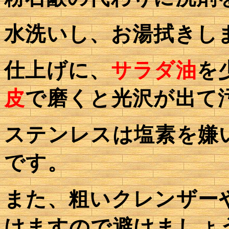
水洗いし、お湯拭きし
仕上げに、
サラダ油
を
皮
で磨くと光沢が出て
ステンレスは塩素を嫌
です。
また、粗いクレンザー
けますので避けましょ