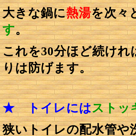
大きな鍋に
熱湯
を次々
す
。
これを30分ほど続け
りは防げます。
★
トイレには
ストッ
狭いトイレの配水管や