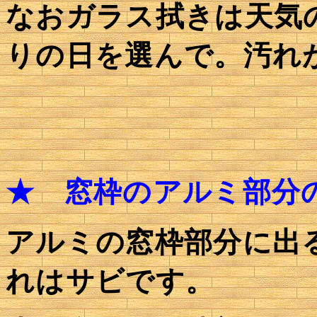
なおガラス拭きは天気
りの日を選んで。汚れ
★
窓枠のアルミ部分
アルミの窓枠部分に出
れはサビです。