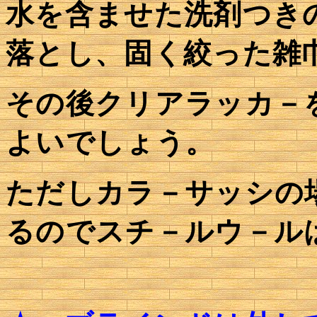
水を含ませた洗剤つき
落とし、固く絞った雑
その後クリアラッカ－
よいでしょう。
ただしカラ－サッシの
るのでスチ－ルウ－ル