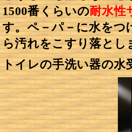
1500番くらいの
耐水性
す。ペ－パ－に水をつ
ら汚れをこすり落とし
トイレの手洗い器の水