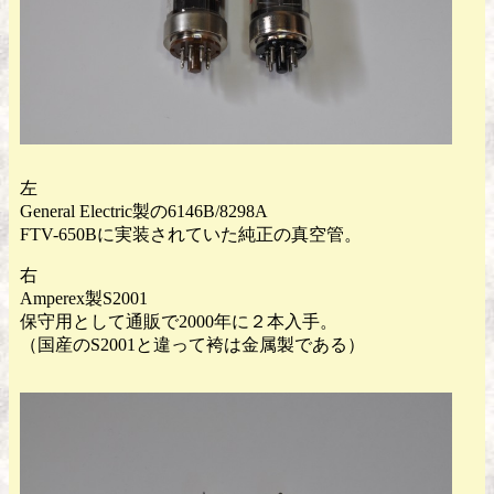
左
General Electric製の6146B/8298A
FTV-650Bに実装されていた純正の真空管。
右
Amperex製S2001
保守用として通販で2000年に２本入手。
（国産のS2001と違って袴は金属製である）