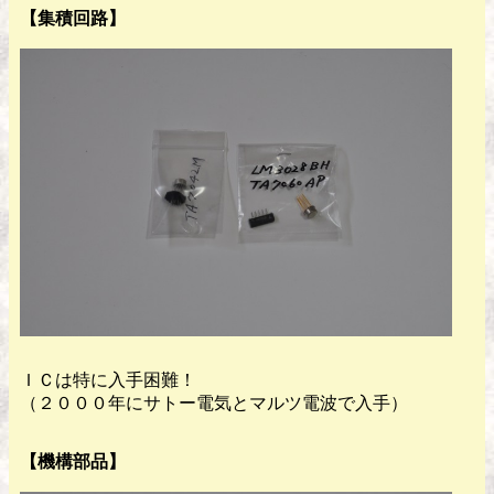
【集積回路】
ＩＣは特に入手困難！
（２０００年にサトー電気とマルツ電波で入手）
【機構部品】