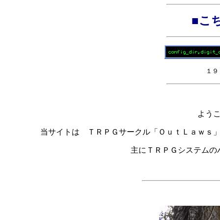
■
こ
１９
よう
当サイトは ＴＲＰＧサークル「ＯｕｔＬａｗｓ
主にＴＲＰＧシステムの