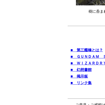
樹に呑ま
■ 第三艦橋とは？
■ ＧＵＮＤＡＭ 
■ ＷＩＺＡＲＤＲ
■ 幻想書館
■ 掲示板
■ リンク集
ご意見・ご感想