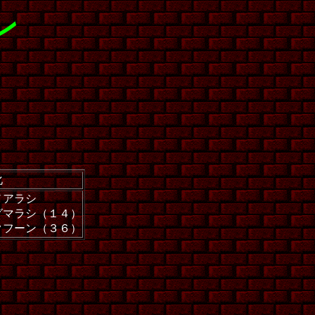
ン
化
ノアラシ
グマラシ（１４）
クフーン（３６）