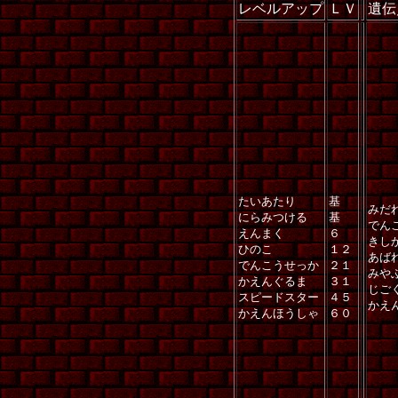
レベルアップ
ＬＶ
遺伝
たいあたり
基
みだ
にらみつける
基
でん
えんまく
６
きし
ひのこ
１２
あば
でんこうせっか
２１
みや
かえんぐるま
３１
じご
スピードスター
４５
かえ
かえんほうしゃ
６０