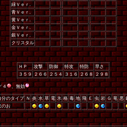
緑Ｖｅｒ.
青Ｖｅｒ.
黄Ｖｅｒ.
金Ｖｅｒ.
銀Ｖｅｒ.
クリスタル
ＨＰ
攻撃
防御
特攻
特防
早さ
３５９
２６６
２５４
３１６
２６８
２９８
／４
、無効
自分のタイプ
Ｎ
炎
水
草
電
氷
格
毒
地
飛
Ｅ
虫
岩
Ｇ
竜
悪
ほのお