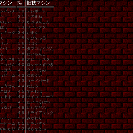
マシン
№
旧技マシン
ンパンチ
３０
テレポート
たち
３１
ものまね
のまい
３２
かげぶんしん
ばし
３３
リフレクター
ンキック
３４
がまん
く
３５
ゆびをふる
リル
３６
じばく
かり
３７
タマゴばくだん
ん
３８
だいもんじ
タックル
３９
スピードスター
こうせん
４０
ロケットずつき
っぽう
４１
タマゴうみ
うビーム
４２
ゆめくい
４３
ゴッドバード
こうせん
４４
ねむる
こばん
４５
でんじは
ぐるま
４６
サイコウェーブ
ター
４７
だいばくはつ
うなげ
４８
いわなだれ
４９
トライアタック
レイン
５０
みがわり
ービーム
０１
いあいぎり
のいかり
０２
そらをとぶ