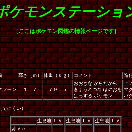
ポケモンステーショ
［ここはポケモン図鑑の情報ページです］
前
高さ（ｍ）
体重（ｋｇ）
コメント
進
おおきな からだから
ヒ
クフーン
１．７
７９．５
きょうれつな ほのおを
マ
はっする ポケモン
バ
（でにくい）
生息地
ＬＶ
生息地
ＬＶ
生息地
ＬＶ
赤Ｖｅｒ.