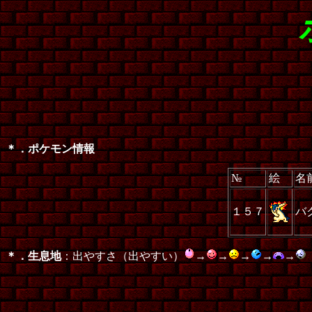
＊．ポケモン情報
№
絵
名
１５７
バ
＊．生息地
：出やすさ（出やすい）
→
→
→
→
→