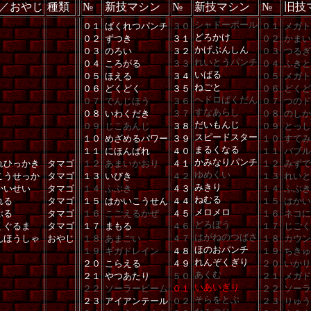
／おやじ
種類
№
新技マシン
№
新技マシン
№
旧技
シャドーボール
０１
ばくれつパンチ
３０
０１
メガト
どろかけ
０２
ずつき
３１
０２
かまい
かげぶんしん
０３
のろい
３２
０３
つるぎ
れいとうパンチ
０４
ころがる
３３
０４
ふきと
いばる
０５
ほえる
３４
０５
メガト
ねごと
０６
どくどく
３５
０６
どくど
ヘドロばくだん
０７
でんじほう
３６
０７
つのド
すなあらし
０８
いわくだき
３７
０８
のしか
だいもんじ
０９
じこあんじ
３８
０９
とっし
スピードスター
１０
めざめるパワー
３９
１０
すてみ
まるくなる
１１
にほんばれ
４０
１１
バブル
かみなりパンチ
れひっかき
タマゴ
１２
あまいかおり
４１
１２
みずで
ゆめくい
こうせっか
タマゴ
１３
いびき
４２
１３
れいと
みきり
かいせい
タマゴ
１４
ふぶき
４３
１４
ふぶき
ねむる
れる
タマゴ
１５
はかいこうせん
４４
１５
はかい
メロメロ
ぶる
タマゴ
１６
こごえるかぜ
４５
１６
ネコに
どろぼう
くぐるま
タマゴ
１７
まもる
４６
１７
じごく
はがねのつばさ
んほうしゃ
おやじ
１８
あまごい
４７
１８
カウン
ほのおパンチ
１９
ギガドレイン
４８
１９
ちきゅ
れんぞくぎり
２０
こらえる
４９
２０
いかり
あくむ
２１
やつあたり
５０
２１
メガド
いあいぎり
２２
ソーラービーム
０１
２２
ソーラ
そらをとぶ
２３
アイアンテール
０２
２３
りゅう