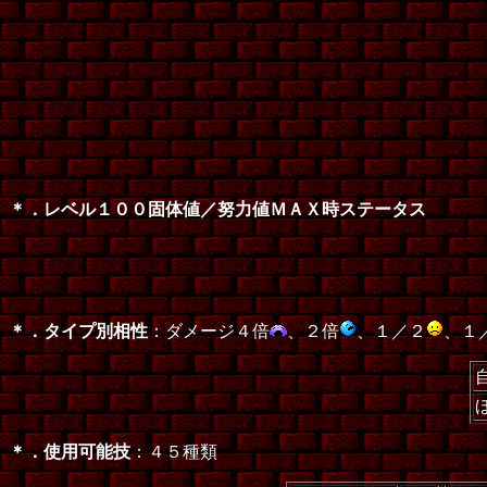
＊．レベル１００固体値／努力値ＭＡＸ時ステータス
＊．タイプ別相性
：ダメージ４倍
、２倍
、１／２
、１
＊．使用可能技
：４５種類