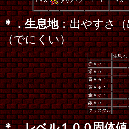
１６８
アリアドス
１．１
３３．
＊．生息地
：出やすさ（
（でにくい）
生息地
赤Ｖｅｒ.
緑Ｖｅｒ.
青Ｖｅｒ.
黄Ｖｅｒ.
金Ｖｅｒ.
銀Ｖｅｒ.
クリスタル
＊．レベル１００固体値