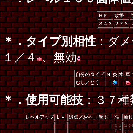
ＨＰ
攻撃
３４３
２７８
＊．タイプ別相性
：ダメ
１／４
、無効
自分のタイプ
Ｎ
炎
水
草
むし／どく
＊．使用可能技
：３７種
レベルアップ
ＬＶ
遺伝／おやじ
種類
№
新
０１
ばく
０２
ずつ