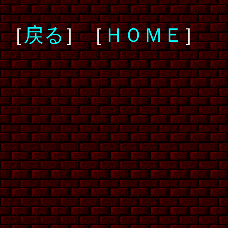
［
戻る
］［
ＨＯＭＥ
］