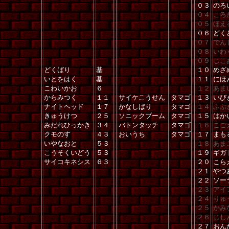
０３
のろ
０４
ころ
０５
ほえ
０６
どく
０７
でん
０８
いわ
０９
じこ
どくばり
基
１０
めざ
いとをはく
基
１１
にほ
こわいかお
６
１２
あま
からみつく
１１
サイケこうせん
タマゴ
１３
いび
ナイトヘッド
１７
かなしばり
タマゴ
１４
ふぶ
きゅうけつ
２５
ソニックブーム
タマゴ
１５
はか
みだれひっかき
３４
バトンタッチ
タマゴ
１６
こご
クモのす
４３
おいうち
タマゴ
１７
まも
いやなおと
５３
１８
あま
こうそくいどう
５３
１９
ギガ
サイコキネシス
６３
２０
こら
２１
やつ
２２
ソー
２３
アイ
２４
りゅ
２５
かみ
２６
じし
２７
おん