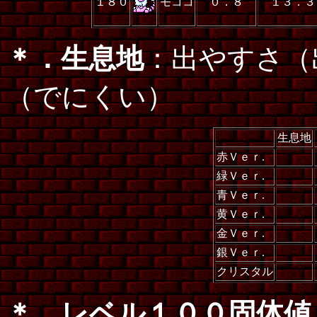
１８０
モココ
０．８
１３．３
＊．生息地
：出やすさ（
（でにくい）
生息地
赤Ｖｅｒ.
緑Ｖｅｒ.
青Ｖｅｒ.
黄Ｖｅｒ.
金Ｖｅｒ.
銀Ｖｅｒ.
クリスタル
＊．レベル１００固体値