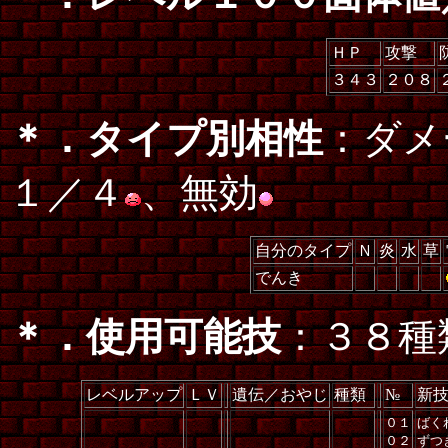
ＨＰ
攻撃
３４３
２０８
＊．タイプ別相性
：ダメ
１／４
、無効
自分のタイプ
Ｎ
炎
水
草
でんき
＊．使用可能技
：３８種
レベルアップ
ＬＶ
遺伝／おやじ
種類
№
新
０１
ばく
０２
ずつ