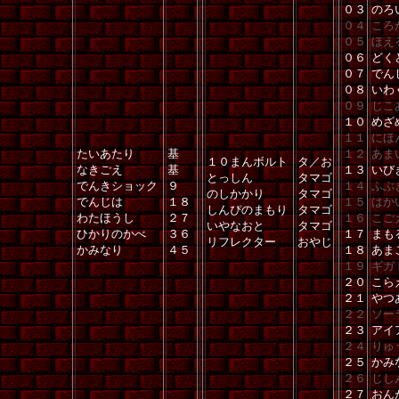
０３
のろ
０４
ころ
０５
ほえ
０６
どく
０７
でん
０８
いわ
０９
じこ
１０
めざ
１１
にほ
たいあたり
基
１２
あま
１０まんボルト
タ／お
なきごえ
基
１３
いび
とっしん
タマゴ
でんきショック
９
１４
ふぶ
のしかかり
タマゴ
でんじは
１８
１５
はか
しんぴのまもり
タマゴ
わたほうし
２７
１６
こご
いやなおと
タマゴ
ひかりのかべ
３６
１７
まも
リフレクター
おやじ
かみなり
４５
１８
あま
１９
ギガ
２０
こら
２１
やつ
２２
ソー
２３
アイ
２４
りゅ
２５
かみ
２６
じし
２７
おん