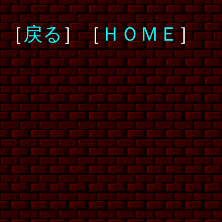
［
戻る
］［
ＨＯＭＥ
］