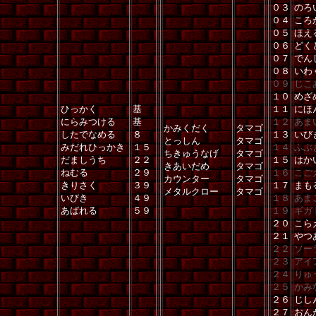
０３
のろ
０４
ころ
０５
ほえ
０６
どく
０７
でん
０８
いわ
０９
じこ
１０
めざ
ひっかく
基
１１
にほ
にらみつける
基
１２
あま
かみくだく
タマゴ
したでなめる
８
１３
いび
とっしん
タマゴ
みだれひっかき
１５
１４
ふぶ
ちきゅうなげ
タマゴ
だましうち
２２
１５
はか
きあいだめ
タマゴ
ねむる
２９
１６
こご
カウンター
タマゴ
きりさく
３９
１７
まも
メタルクロー
タマゴ
いびき
４９
１８
あま
あばれる
５９
１９
ギガ
２０
こら
２１
やつ
２２
ソー
２３
アイ
２４
りゅ
２５
かみ
２６
じし
２７
おん