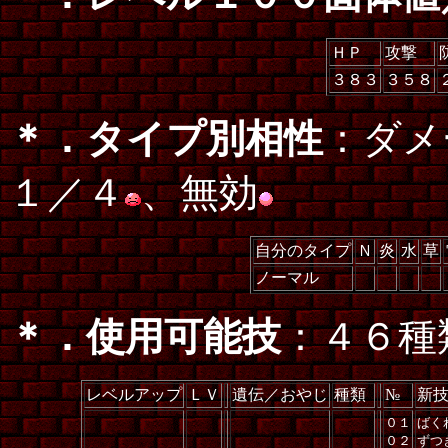
ＨＰ
攻撃
３８３
３５８
＊．タイプ別相性
：ダメ
１／４
、無効
自分のタイプ
Ｎ
炎
水
草
ノーマル
＊．使用可能技
：４６種
レベルアップ
ＬＶ
遺伝／おやじ
種類
№
新
０１
ばく
０２
ずつ