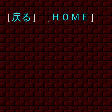
［
戻る
］［
ＨＯＭＥ
］