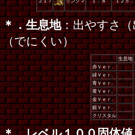
２１７
リングマ
１．８
１２５．
＊．生息地
：出やすさ（
（でにくい）
生息地
赤Ｖｅｒ.
緑Ｖｅｒ.
青Ｖｅｒ.
黄Ｖｅｒ.
金Ｖｅｒ.
銀Ｖｅｒ.
クリスタル
＊．レベル１００固体値