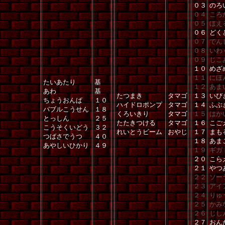
０３
のろ
０４
ころ
０５
ほえ
０６
どく
０７
でん
０８
いわ
０９
じこ
１０
めざ
１１
にほ
たいあたり
基
１２
あま
あわ
基
たつまき
タマゴ
１３
いび
ちょうおんぱ
１０
ハイドロポンプ
タマゴ
１４
ふぶ
バブルこうせん
１８
くろいきり
タマゴ
１５
はか
とっしん
２５
たたきつける
タマゴ
１６
こご
こうそくいどう
３２
れいとうビーム
おやじ
１７
まも
つばさでうつ
４０
１８
あま
あやしいひかり
４９
１９
ギガ
２０
こら
２１
やつ
２２
ソー
２３
アイ
２４
りゅ
２５
かみ
２６
じし
２７
おん