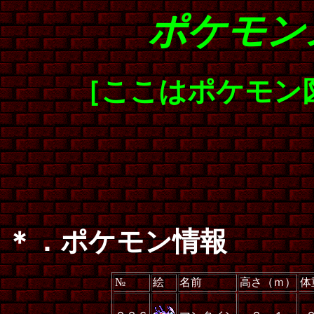
ポケモン
［ここはポケモン
＊．ポケモン情報
№
絵
名前
高さ（ｍ）
体