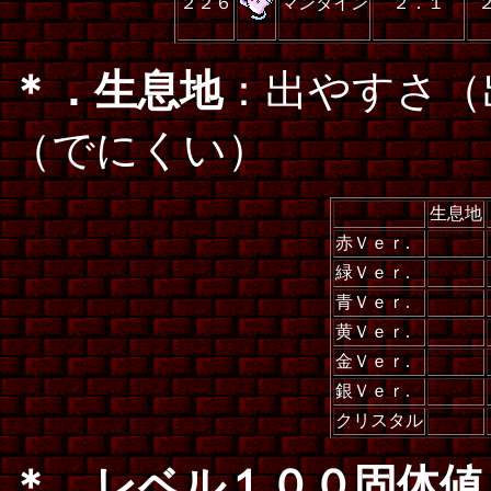
２２６
マンタイン
２．１
＊．生息地
：出やすさ（
（でにくい）
生息地
赤Ｖｅｒ.
緑Ｖｅｒ.
青Ｖｅｒ.
黄Ｖｅｒ.
金Ｖｅｒ.
銀Ｖｅｒ.
クリスタル
＊．レベル１００固体値