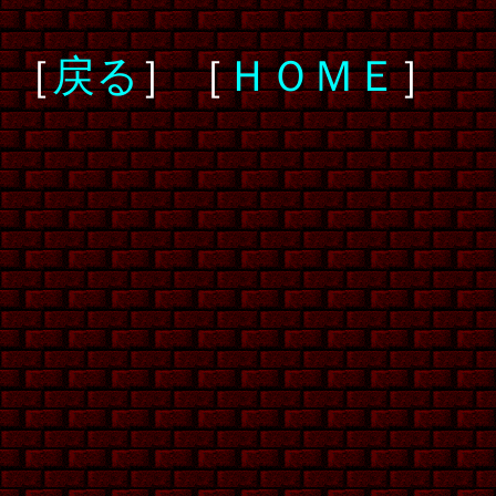
［
戻る
］［
ＨＯＭＥ
］