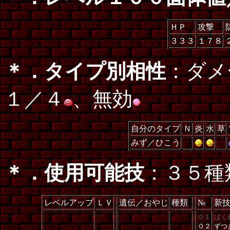
ＨＰ
攻撃
３３３
１７８
＊．タイプ別相性
：ダメ
１／４
、無効
自分のタイプ
Ｎ
炎
水
草
みず／ひこう
＊．使用可能技
：３５種
レベルアップ
ＬＶ
遺伝／おやじ
種類
№
新
０１
ばく
０２
ずつ