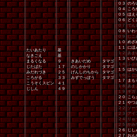
０３
のろ
０４
ころ
０５
ほえ
０６
どく
０７
でん
０８
いわ
０９
じこ
１０
めざ
１１
にほ
たいあたり
基
１２
あま
なきごえ
基
１３
いび
まるくなる
９
きあいだめ
タマゴ
１４
ふぶ
じたばた
１７
のしかかり
タマゴ
１５
はか
みだれづき
２５
げんしのちから
タマゴ
１６
こご
ころがる
３３
みずでっぽう
タマゴ
１７
まも
こうそくスピン
４１
１８
あま
じしん
４９
１９
ギガ
２０
こら
２１
やつ
２２
ソー
２３
アイ
２４
りゅ
２５
かみ
２６
じし
２７
おん