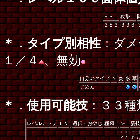
ＨＰ
攻撃
３８３
３３８
＊．タイプ別相性
：ダメ
１／４
、無効
自分のタイプ
Ｎ
炎
水
草
じめん
＊．使用可能技
：３３種
レベルアップ
ＬＶ
遺伝／おやじ
種類
№
新
０１
ばく
０２
ずつ