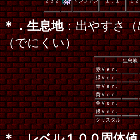
２３２
ドンファン
１．１
１２
＊．生息地
：出やすさ（
（でにくい）
生息地
赤Ｖｅｒ.
緑Ｖｅｒ.
青Ｖｅｒ.
黄Ｖｅｒ.
金Ｖｅｒ.
銀Ｖｅｒ.
クリスタル
＊．レベル１００固体値