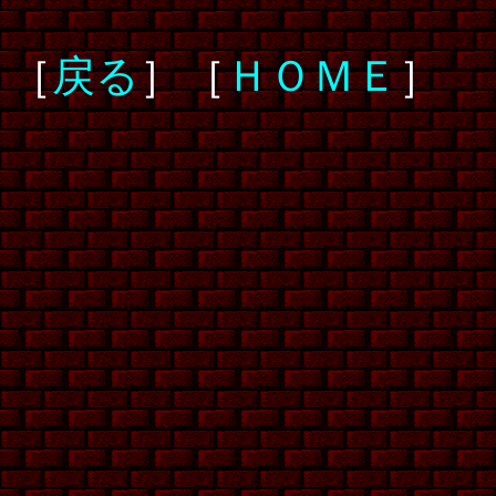
［
戻る
］［
ＨＯＭＥ
］