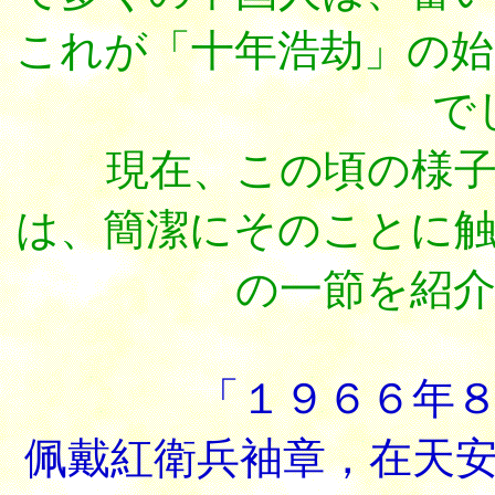
これが「十年浩劫」の
で
現在、この頃の様子に
は、簡潔にそのことに
の一節を紹
「１９６６年
佩戴紅衛兵袖章，在天