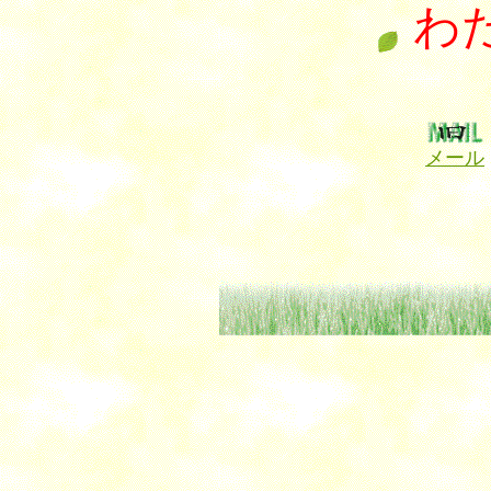
わ
メール