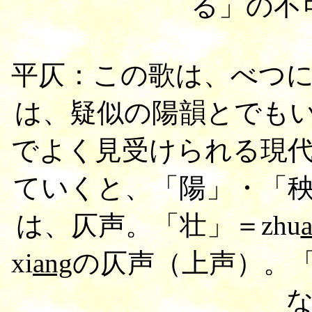
る」の不
平仄：この歌は、べつ
は、疑似の陽韻とでもいう
でよく見受けられる現
ていくと、「陽」・「秧
は、仄声。「壮」＝zhu
xi
ang
の仄声（
上声
）。「