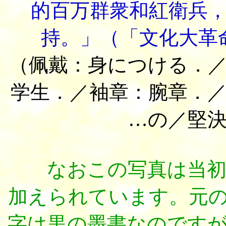
的百万群衆和紅衛兵
持。」（「文化大革
（佩戴：身につける．
学生．／袖章：腕章．
…の／堅
なおこの写真は当初に
加えられています。元
字は黒の墨書なのです