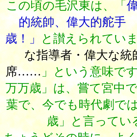
この頃の毛沢東は、「
的統帥、偉大的舵手
歳！」
と讃えられてい
な指導者・偉大な統
席……
」という意味で
万万歳」は、嘗て宮中
葉で、今でも時代劇で
歳」と言ってい