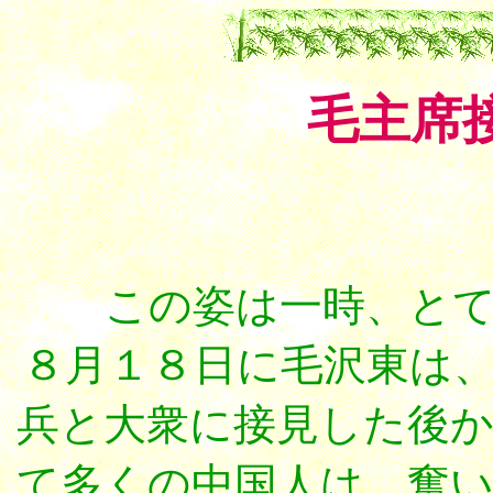
毛主席
この姿は一時、とても
８月１８日に毛沢東は
兵と大衆に接見した後
て多くの中国人は、奮