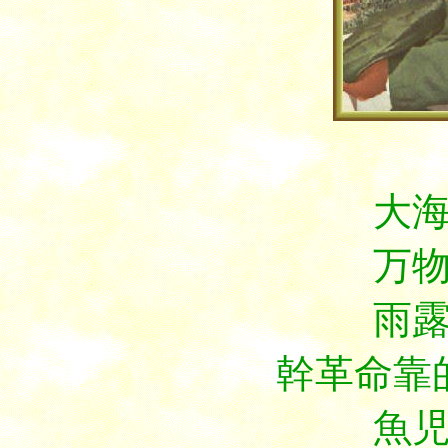
大海航
万物
雨露
幹革命靠
魚児