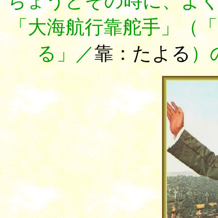
ちょうどその時に、よ
「大海航行靠舵手」（
る」／
靠：たよる
）