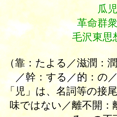
瓜
革命群
毛沢東思
（靠：たよる／滋潤：
／幹：する／的：の
「児」は、名詞等の接
味ではない／離不開：