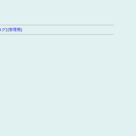
ログ
]
[
管理用
]