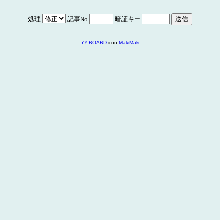
処理
記事No
暗証キー
-
YY-BOARD
icon:
MakiMaki
-