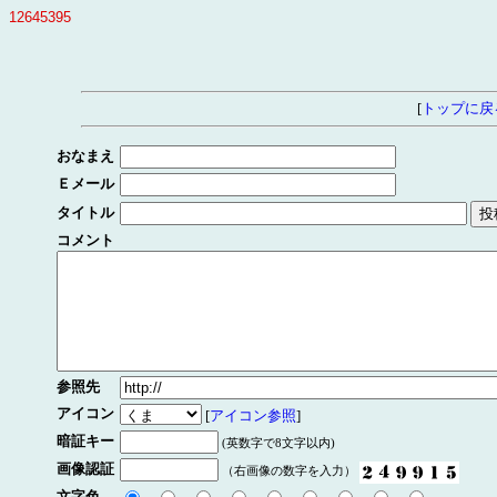
12645395
[
トップに戻
おなまえ
Ｅメール
タイトル
コメント
参照先
アイコン
[
アイコン参照
]
暗証キー
(英数字で8文字以内)
画像認証
（右画像の数字を入力）