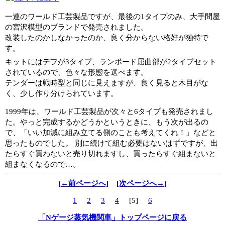
一連のワールド工芸製品ですが、最後の1タイプのみ、大手問屋
の宮沢模型のブランドで発売されました。
改装したのかしなかったのか、良く分からない格好が独特で
す。
キットにはデフが3タイプ、ランボード屈曲部が2タイプセット
されているので、色々な形態を選べます。
テンダーは戦時型と同じに見えますが、良く見ると木目がな
く、少し作り分けられています。
1999年は、ワールド工芸製品が次々と6タイプも発売されまし
た。やっと完成するかどうかというときに、もう次が出るの
で、「いい加減に組み立てる側のことも考えてくれ！」などと
思ったものでした。 別に続けて組む必要はないはずですが、出
たらすぐ買わないと売り切れますし、買ったらすぐ組まないと
組まなくなるので…。
[←前ページへ]
[次ページへ→]
1
2
3
4
[5]
6
「Nゲージ蒸気機関車」トップページに戻る