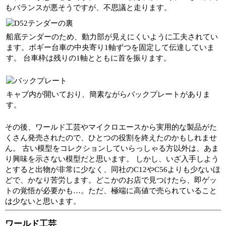
もバランスが悪そうですが、不思議と走ります。
船底テンダーのため、動力部が見えにくいように工夫されてい
ます。ボギー台車の中央寄り1軸ずつを固定して伝達していま
す。 台車枠は残りの1軸とともに首を振ります。
キャブ内が開いており、簡素ながらバックプレートがありま
す。
その後、ワールド工芸やマイクロエースから実用的な製品がた
くさん発売されたので、ひとつの役割を終えたのかもしれませ
ん。 古い模型をコレクションしていらっしゃる方以外は、あま
り興味を示さない模型だと思います。 しかし、いざ入手しよう
とすると出物が非常に少なく、同社のC12やC56よりも少ないほ
どで、かなり苦労します。どこかのお店で見つけたら、即ゲッ
トの覚悟が必要かも…。ただ、極端に高値で売られていること
は少ないと思います。
ワールド工芸