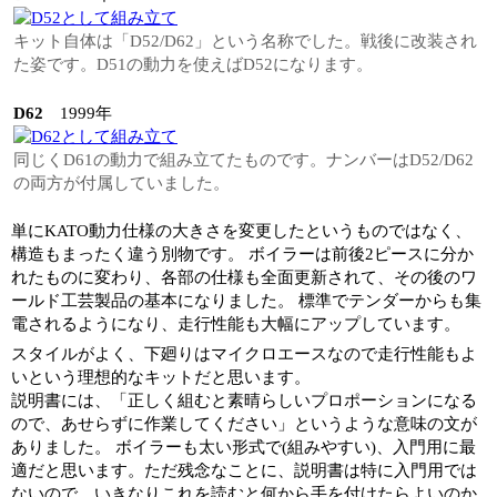
キット自体は「D52/D62」という名称でした。戦後に改装され
た姿です。D51の動力を使えばD52になります。
D62
1999年
同じくD61の動力で組み立てたものです。ナンバーはD52/D62
の両方が付属していました。
単にKATO動力仕様の大きさを変更したというものではなく、
構造もまったく違う別物です。 ボイラーは前後2ピースに分か
れたものに変わり、各部の仕様も全面更新されて、その後のワ
ールド工芸製品の基本になりました。 標準でテンダーからも集
電されるようになり、走行性能も大幅にアップしています。
スタイルがよく、下廻りはマイクロエースなので走行性能もよ
いという理想的なキットだと思います。
説明書には、「正しく組むと素晴らしいプロポーションになる
ので、あせらずに作業してください」というような意味の文が
ありました。 ボイラーも太い形式で(組みやすい)、入門用に最
適だと思います。ただ残念なことに、説明書は特に入門用では
ないので、いきなりこれを読むと何から手を付けたらよいのか