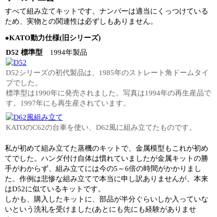
すべて組み立てキットです。ナンバーは適当にくっつけている
ため、実物との関連性は必ずしもありません。
●KATO動力仕様(旧シリーズ)
D52 標準型
1994年製品
D52シリーズの初代製品は、1985年のストレート角ドームタイ
プでした。
標準型は1990年に発売されました。写真は1994年の再生産品で
す。1997年にも再生産されています。
KATOのC62の台車を使い、D62風に組み立てたものです。
私が初めて組み立てた蒸機のキットで、金属模型もこれが初め
てでした。ハンダ付け自体は慣れていましたが金属キットの勝
手がわからず、組み立てには今の5～6倍の時間がかかりまし
た。作例は悲惨な組み立てで本当に申し訳ありませんが、本来
はD52に似ているキットです。
しかも、購入したキットに、部品が半分ぐらいしか入っていな
いという洗礼を受けました(あとにも先にも経験がありませ