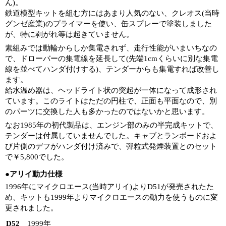
ん)。
鉄道模型キットを組む方にはあまり人気のない、クレオス(当時
グンゼ産業)のプライマーを使い、缶スプレーで塗装しました
が、特に剥がれ等は起きていません。
素組みでは動輪からしか集電されず、走行性能がいまいちなの
で、ドローバーの集電線を延長して(先端1cmくらいに別な集電
線を並べてハンダ付けする)、テンダーからも集電すれば改善し
ます。
給水温め器は、ヘッドライト状の突起が一体になって成形され
ています。このライトはただの円柱で、正面も平面なので、別
のパーツに交換した人も多かったのではないかと思います。
なお1985年の初代製品は、エンジン部のみの半完成キットで、
テンダーは付属していませんでした。キャブとランボードおよ
び片側のデフがハンダ付け済みで、弾粒式発煙装置とのセット
で￥5,800でした。
●アリイ動力仕様
1996年にマイクロエース(当時アリイ)よりD51が発売されたた
め、キットも1999年よりマイクロエースの動力を使うものに変
更されました。
D52
1999年