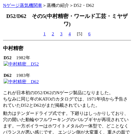
Nゲージ蒸気機関車
＞蒸機の紹介＞D52・D62
D52/D62 その5(中村精密・ワールド工芸・ミヤザ
ワ)
1
2
3
4
[5]
6
中村精密
D52
1982年
D62
1983年
これが日本初のD52/D62のNゲージ製品になりました。
ちなみに同じ年のKATOのカタログでは、1971年頃から予告さ
れていたD52とD62がまだ掲載されていました。
動力はテンダードライブ式です。下廻りはしっかりしており、
穴の開いた動輪やフルワーキングのバルブギヤが再現されてい
ます。一方ボイラーはホワイトメタルの一体型で、どことなく
バランスが悪い感じです。 エンジン側が大変重く、重さの面で