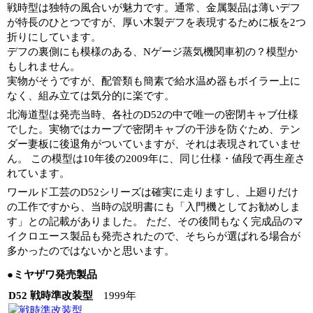
戦時型は独特の風合いが魅力です。通常、金属製品は薄いデフ
が特長のひとつですが、厚い木製デフを表現するために板を2つ
折りにしています。
デフの裏側にも模様のある、Nゲージ蒸気機関車初の？模型か
もしれません。
実物がそうですが、配管類も簡素で給水温め器もボイラー上に
なく、組み立ては気分的に楽です。
北海道型は発売当時、各社のD52の中で唯一の密閉キャブ仕様
でした。実物ではカーブで密閉キャブの干渉を防ぐため、テン
ダー妻板に後退角がついていますが、それは表現されていませ
ん。 この模型は10年後の2009年に、同じ仕様・値段で再生産さ
れています。
ワールド工芸のD52シリーズは確実に走りますし、上廻りだけ
の工作ですから、当時の説明書にも「入門機としてお勧めしま
す」との記載がありました。 ただ、その後間もなく完成品のマ
イクロエース製品も発売されたので、そちらが選ばれる場合が
多かったのではないかと思います。
●ミヤザワ発売製品
D52 戦時準改装型
1999年