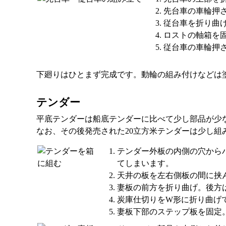
先台車の車輪押
従台車を折り曲げ
ロストの軸箱を
従台車の車輪押
下廻りはひとまず完成です。動輪の組み付けなどは
テンダー
平底テンダーは船底テンダーに比べて少し部品が少
なお、その後発売された20立方米テンダーは少し
テンダー外板の内側の穴から
てしまいます。
天井の板を左右側板の間に挟
妻板の前方を折り曲げ。後方
炭庫仕切りをW形に折り曲げ
妻板下部のステップ板を固定