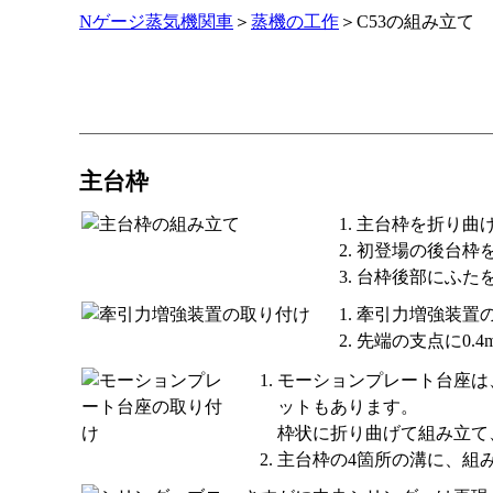
Nゲージ蒸気機関車
＞
蒸機の工作
＞C53の組み立て
主台枠
主台枠を折り曲
初登場の後台枠
台枠後部にふた
牽引力増強装置
先端の支点に0.
モーションプレート台座は
ットもあります。
枠状に折り曲げて組み立て
主台枠の4箇所の溝に、組