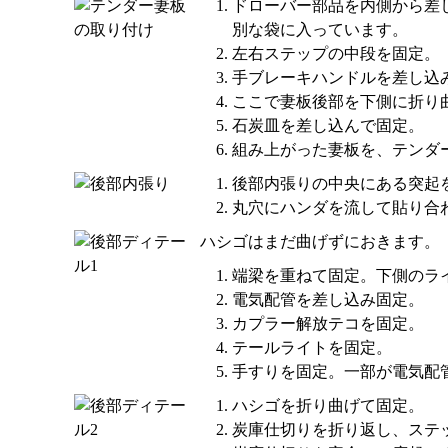
ドローバー部品を内側から差
別な袋に入っています。
左右ステップの中段を固定。
手ブレーキハンドルを差し込
ここで妻板後部を下側に折り
石炭皿を差し込んで固定。
組み上がった妻板を、テンダ
後部内張りの中央にある突起
丸穴にハンダを流して貼り合
ハシゴはまだ曲げずにおきます。
端梁を重ねて固定。下側のラ
電気配管を差し込み固定。
カプラー解放テコを固定。
テールライトを固定。
手すりを固定。一部が電気配
ハシゴを折り曲げて固定。
炭庫仕切りを折り返し、ステ