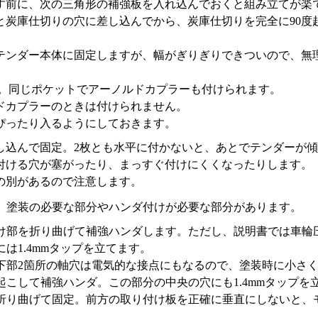
こす前に、次の三角形の補強板を入れ込んでおくと組み立てが楽
と炭庫仕切りの穴に差し込んでから、炭庫仕切りを完全に90度
テンダー本体に固定しますが、幅がぎりぎりできついので、無理
定。同じポケットでアーノルドカプラーも付けられます。
ドカプラーのときは付けられません。
ぴったり入るようにしておきます。
し込んで固定。2枚とも水平に付かないと、あとでテンダーが
付ける穴が塞がったり、まっすぐ付けにくくなったりします。
の別があるので注意します。
、塗装の必要な部分やハンダ付けが必要な部分があります。
け部を折り曲げて補強ハンダします。ただし、説明書では車輪
は1.4mmタップを立てます。
下部2箇所の軸穴は電気的な接点にもなるので、塗装時に小さ
起こして補強ハンダ。この部分の中央の穴にも1.4mmタップを
折り曲げて固定。前方の取り付け板を正確に垂直にしないと、