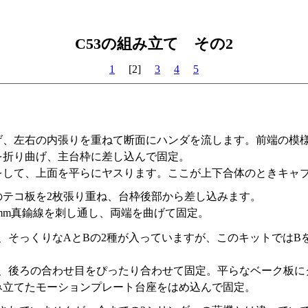
C53の組み立て その2
1
[2]
3
4
5
げ、左右の内張りを重ねて断面にハンダを流します。前端の模
を折り曲げ、主台枠に差し込んで固定。
をして、上面を平らにヤスります。ここが上下合体のときキャ
のテコ板を2枚張り重ね、台枠後部から差し込みます。
4mm真鍮線を刺し通し、両端を曲げて固定。
、そっくりなAとBの2種が入っていますが、このキットではB
、後ろの合わせ目をぴったり合わせて固定。平らなベーク板に
み立てたモーションプレート台座をはめ込んで固定。