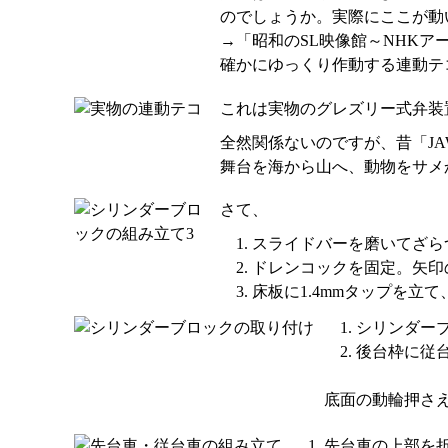
のでしょうか。実際にここが動
→「昭和のSL映像館～NHK
確かにゆっくり作動する連動テ
これは実物のグレズリー式弁装
全然関係ないのですが、昔「J
舞台を海から山へ、動物をサメ
さて、
スライドバーを磨いてざら
ドレンコックを固定。矢印
床板に1.4mmタップを立
シリンダー
後台枠に従
底面の動輪押さえ
先台車の上部を折