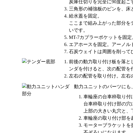
炭庫仕切りを完全に90度起
三角形の補強板のピンを、床
給水蓋を固定。
ここまで組み上がった部分を
いです。
MT-7カプラーポケットを固
エアホースを固定。アーノル
石炭ウェイトは周囲を削って
前後の動力取り付け板を落と
ンダを付けると、次の配管を
左右の配管を取り付け。左右
動力ユニットのパーツにも
車輪座の台車枠取り付
台車枠取り付け部の穴に
上部の大きい丸穴と、
車輪座の取り付け部を
モーターブラケットを
不ぞろいになります。