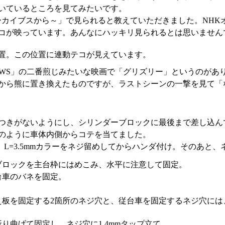
いているところを見てみたいです。
アーカイブスから～」で見られると教えていただきました。NHK
コが映っています。あんなにハッキリ見られるとは思いません
置。この位置に連動テコが見えています。
AWS」の二番煎じみたいな映画で「グリズリー」というのがあ
から熊に置き換えたものですが、ラストシーンの一撃を見て「
つきがないようにし、シリンダーブロックに最後まで差し込ん
のように車体内側からコテを当てました。
て、L=3.5mmカラーをネジ留めしてからハンダ付け。そのあと
ブロックを主台枠にはめこみ、水平に注意して固定。
台車のバネを固定。
板を固定する2箇所のネジ穴と、従台車を固定するネジ穴には、
り曲げて固定し、ネジ穴に1.4mmタップ立て。