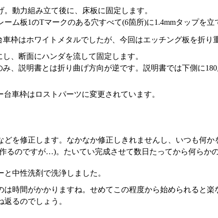
げ。動力組み立て後に、床板に固定します。
ーム板1のTマークのある穴すべて(6箇所)に1.4mmタップを立
台車枠はホワイトメタルでしたが、今回はエッチング板を折り
にし、断面にハンダを流して固定します。
み、説明書とは折り曲げ方向が逆です。説明書では下側に180
ー台車枠はロストパーツに変更されています。
などを修正します。なかなか修正しきれませんし、いつも何か
ず作るのですが…)。たいてい完成させて数日たってから何らか
ーと中性洗剤で洗浄しました。
のは時間がかかりますね。せめてこの程度から始められると楽
ね返るのでしょう。