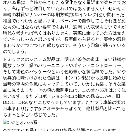
オハ35系は、当時からさしたる変化もなく最近まで売られてお
り、私はずっと注目していたわけではありませんが、せいぜい
車輪の材質やナンバーの印刷方式(後年インレタ化)が変わった
程度ではないかと思います。ペーパーで自作してもそれほど変
なものにはならない客車でもあり、窓周りの表現も古いですが
時代を考えれば悪くはありません。実際に乗っていた方は覚え
ていらっしゃると思いますが、客室側から見ると、実物の窓枠
まわりがごつごつした感じなので、そういう印象が残っている
のでしょう。
トミックスのシステム製品は、明るい茶色の道床、赤い鉄橋や
開放ランプ、緑のパワーユニットやポイントコントローラー、
そして紺色のパッケージという色彩豊かな製品群でした。やや
玩具的に味付けされた色調は、ホンコン製品から脱却し始めた
当時の車両の作風にもマッチしていて、いかにも楽しそうな製
品に見えました。その頃の機関車には、このオハ35系はよく似
合います。まだプロポーション的には拙さの残るC57や、旧
DD51、DF50などにもマッチしています。ただプラ車輪の頃の
台車まわりはさすがにオモチャっぽくて、他社製品と比べても
ちょっと寂しい感じでした。
今ではオハ35系といえばKATO製品が普通になっています。