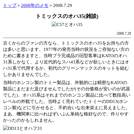
トップ
＞
2008年のメモ
＞2008.7.29
トミックスのオハ35(雑談)
2008.7.29
古くからのファンの方なら、トミックスのオハ35をお持ちの方
は多いと思います。1977年の発売当時の状況をご存知ない方の
ために書きますと、当時プラ完成品の旧型客車はKATOのオハ
31系しかなく、より近代的なスハ43系などが欲しいときにはオ
ハ31系で代用するか、初代のグリーンマックスのキットを組む
しかありませんでした。
当時のホンコン製のトミー製品は、外観的には精密なKATOの
製品にまだまだ及びませんでしたが(その分価格が安いのが武器
でした)、オハ35系はそれまでのホンコン製品に比べて数段高い
レベルの外観でした。当時よく売れていたトミーのDD13(ホン
コン製)などに引かせると、不釣合いな出来栄えに見えました。
まあ、機関車に比べればずいぶん単純な格好なので、作りやす
かったのかもしれません。