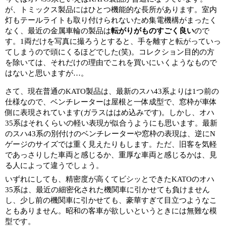
が、トミックス製品にはひとつ機能的な長所があります。室内
灯もテールライトも取り付けられないため集電機構がまったく
なく、最近の金属車輪の製品は
転がりがものすごく良い
ので
す。1両だけを写真に撮ろうとすると、手を離すと転がっていっ
てしまうので頭にくるほどでした(笑)。コレクション目的の方
を除いては、それだけの理由でこれを買いにいくようなもので
はないと思いますが…。
さて、現在普通のKATO製品は、最新のスハ43系よりは1つ前の
仕様なので、ベンチレーターは屋根と一体成型で、窓枠が車体
側に表現されています(ガラスははめ込みです)。しかし、オハ
35系はそれくらいの軽い表現が似合うようにも思います。最新
のスハ43系の別付けのベンチレーターや窓枠の表現は、逆にN
ゲージのサイズでは重く見えたりもします。ただ、旧客を気軽
であっさりした車両と感じるか、重厚な車両と感じるかは、見
る人によって違うでしょう。
いずれにしても、精密度が高くてビシッとできたKATOのオハ
35系は、最近の細密化された機関車に引かせても負けません
し、少し前の機関車に引かせても、豪華すぎて目立つようなこ
ともありません。昭和の客車が欲しいというときには無難な模
型です。