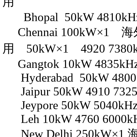
用
Bhopal 50kW 4810kH
Chennai 100kW×1 海外
用 50kW×1 4920 7380
Gangtok 10kW 4835kH
Hyderabad 50kW 4800 
Jaipur 50kW 4910 732
Jeypore 50kW 5040kH
Leh 10kW 4760 6000k
New Delhi 250kW×