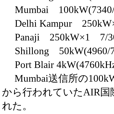
Mumbai 100kW(7340/
Delhi Kampur 250k
Panaji 250kW×1 7/
Shillong 50kW(4960/
Port Blair 4kW(4760k
Mumbai送信所の10
から行われていたAIR
れた。