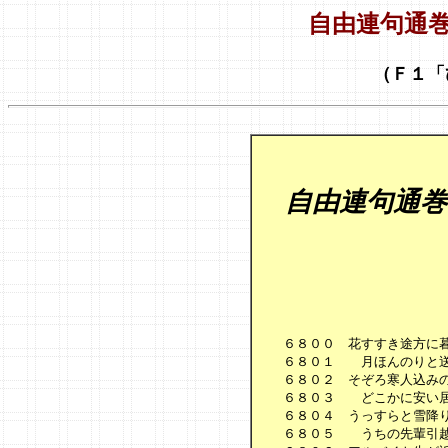
自由連句通巻
（Ｆ１「
自由連句通巻
　　６８００　花すすき途方に暮
　　６８０１　　月ほんのりと送
　　６８０２　そぞろ寒人込みの
　　６８０３　　どこかに安い居
　　６８０４　うっすらと雪降り
　　６８０５　　うちの先輩引越