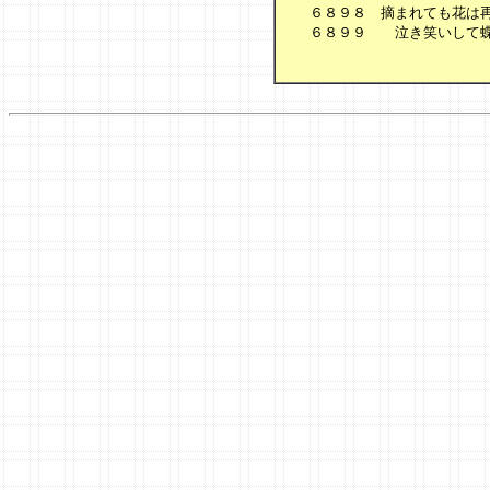
　　６８９８　摘まれても花は再