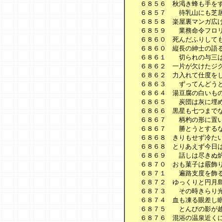
　　６８５６　秋渇き蜂も手をす
　　６８５７　　待乳山にも芝居
　　６８５８　楽屋裏マンガ広げ
　　６８５９　　業務命令フロリ
　　６８６０　死んだふりしても
　　６８６０　縦長の紳士の語る
　　６８６１　　切られの与三は
　　６８６２　一片が欠けたジグ
　　６８６２　力入れて仕度をし
　　６８６３　　ずってんどうと
　　６８６４　湯豆腐の白いもの
　　６８６５　　炭団は灰に埋め
　　６８６６　黒星も七つまでな
　　６８６７　　柄杓の形に置い
　　６８６７　　勝とうとするな
　　６８６８　きりもせず冷たい
　　６８６８　とりあえず今日は
　　６８６９　　話しは尽きぬ炉
　　６８７０　おも菓子は霰飾り
　　６８７１　　遍路支度を飾る
　　６８７２　ゆっくりと円月島
　　６８７３　　その時きらり光
　　６８７４　血も凍る眼差し眠
　　６８７５　　とんびの影が越
　　６８７６　混浴の温泉近くに