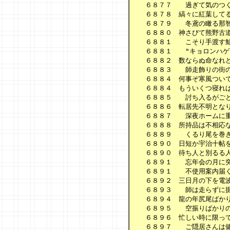
　　６８７７　　過ぎて気のつく
　　６８７８　縞々に紅葉してる
　　６８７９　　冬鳶の瞰る那智
　　６８８０　神さびて熊野古道
　　６８８１　　こそり手渡す鯨
　　６８８１　　"キョロンハゲ
　　６８８２　数ならぬ命なれど
　　６８８３　　師走飾りの街の
　　６８８４　何事ぞ寒風ついて
　　６８８４　もういくつ寝れば
　　６８８５　　討ち入るがごと
　　６８８６　転居先不明となり
　　６８８７　　深夜ホームに重
　　６８８８　所持品は不相応な
　　６８８９　　くるり尾を巻き
　　６８９０　日短か宇治十帖を
　　６８９０　待ち人と別るる人
　　６８９１　　忘年会の月に突
　　６８９１　　不使用案内届く
　　６８９２　三日月の下を電波
　　６８９３　　師は走らずに掘
　　６８９４　龍の年尻尾ばかり
　　６８９５　　空振りばかりの
　　６８９６　忙しい時に限って
　　６８９７　　ご隠居さんは健