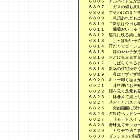
　　６８０６　アルバイト先が近
　　６８０７　　ガスの値も変動
　　６８０８　すそわけのまたす
　　６８０９　　急須あれども土
　　６８１０　ご新規は今日も離
　　６８１１　　葡萄おいしゅう
　　６８１２　縦長に映る鏡に見
　　６８１３　　しっぽ短い仔猫
　　６８１４　汗だくでゴーシュ
　　６８１５　　韓のやや子が抱
　　６８１６　おどけ鬼赤鬼青鬼
　　６８１７　　しばらくすると
　　６８１８　新築の住宅怪奇う
　　６８１９　　鼻はぐずぐず喉
　　６９２０　キィー叩く囁きか
　　６９２１　　茸料理にお里知
　　６８２２　顔を見て足元も見
　　６８２３　　鉢巻〆て湯上り
　　６８２４　時おくとパステル
　　６８２５　　突如画面に現れ
　　６８２６　夕飯時ベッドシー
　　６８２７　　リモートスイッ
　　６８２８　野球見てサッカー
　　６８２９　　カウチで過ごす
　　６８３０　ダンジョンの階段