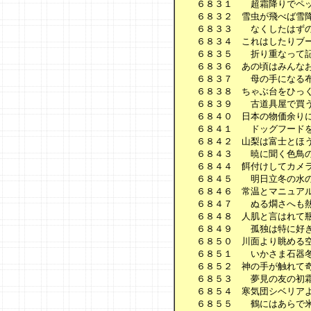
　　６８３１　　超霜降りでペッ
　　６８３２　雪虫が飛べば雪降
　　６８３３　　なくしたはずの
　　６８３４　これはしたりブー
　　６８３５　　折り重なって記
　　６８３６　あの頃はみんなお
　　６８３７　　母の手になる布
　　６８３８　ちゃぶ台をひっく
　　６８３９　　古道具屋で買う
　　６８４０　日本の物価余りに
　　６８４１　　ドッグフードを
　　６８４２　山梨は富士とほう
　　６８４３　　暁に聞く色鳥の
　　６８４４　餌付けしてカメラ
　　６８４５　　明日立冬の水の
　　６８４６　常温とマニュアル
　　６８４７　　ぬる燗さへも熱
　　６８４８　人肌と言はれて瓶
　　６８４９　　孤独は特に好き
　　６８５０　川面より眺める空
　　６８５１　　いかさま石器冬
　　６８５２　神の手が触れて奇
　　６８５３　　夢見の友の初霜
　　６８５４　寒気団シベリアよ
　　６８５５　　鶴にはあらで米