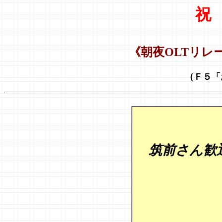
祝
《朝夜OLTリレ
（Ｆ５「
筑前さん歓