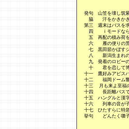
発句　山笠を壊し筑紫
　脇　　汗をかきかき
第三　週末はバスを求
　四　　ｉモードなら
　五　再配の積み荷を
　六　　雁の便りの荒
　七　黒田節かぼすジ
　八　　新潟生まれの
　九　発着のロビーの
　十　　君を恋して博
十一　鷹好みアビスパ
十二　　福岡ドーム響
十三  月も来よ至福の
十四　　長距離バスで
十五　ハングルと漢字
十六　　列車の音が子
十七　ひたすらに特急