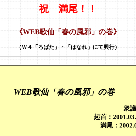
祝 満尾！！
《WEB歌仙「春の風邪」の巻》
（Ｗ４「ろばた」・「はなれ」にて興行）
WEB歌仙「春の風邪」の巻
衆
起首：2001.
満尾：2002.