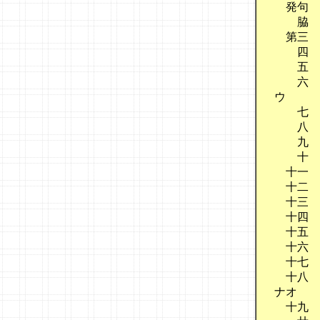
　発句　
　　脇　
　第三　
　　四　
　　五　
　　六　
ウ　

　　七　
　　八　
　　九　
　　十　
　十一　
　十二　
　十三　
　十四　
　十五　
　十六　
　十七　
　十八　
ナオ

　十九　