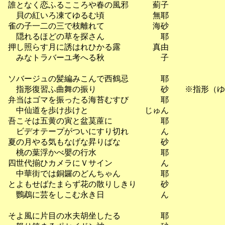
　誰となく恋ふるこころや春の風邪　　　薊子

　　貝の紅いろ凍てゆるむ頃　　　　　　無耶

　雀の子一二の三で枝離れて　　　　　　海砂

　　隠れるほどの草を探さん　　　　　　　耶

　押し照らす月に誘はれひかる露　　　　真由

　　みなトラバーユ考へる秋　　　　　　　子

　ソバージュの髪編みこんで西鶴忌　　　　耶

　　指形復習ふ曲舞の振り　　　　　　　　砂　　※指形（ゆ
　弁当はゴマを振ったる海苔むすび　　　　耶

　　中仙道を歩け歩けと　　　　　　　じゅん

　吾こそは五黄の寅と盆茣蓙に　　　　　　耶

　　ビデオテープがついにすり切れ　　　　ん

　夏の月やる気もなげな昇りばな　　　　　砂

　　桃の葉浮かべ嬰の行水　　　　　　　　耶

　四世代揃ひカメラにＶサイン　　　　　　ん

　　中華街では銅鑼のどんちゃん　　　　　耶

　とよもせばたまらず花の散りしきり　　　砂

　　鸚鵡に芸をしこむ永き日　　　　　　　ん

　そよ風に片目の水夫胡坐したる　　　　　耶
