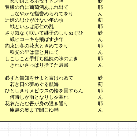
　　怒り鎮まるポセイドン神　　　　　　　砂

　豊穣の角に葡萄酒あふれ出て　　　　　　耶

　　しなやかな指誉められてをり　　　　　ん

　辻姫の思ひがけない年の頃　　　　　　　薊

　　戦といふは応仁の乱　　　　　　　　　耶

　さり気なく咲いて継子のしりぬぐひ　　　砂

　　紙ヒコーキを飛ばす少年　　　　　　　ん

　約束は冬の花火ときめてをり　　　　　　耶

　　秩父の里は雪と月にて　　　　　　　　ん

　しこしこと手打ち饂飩の味のよき　　　　耶

　　きれいさっぱり捨てた肩書　　　　　　ん

　必ずと告知をせよと言はれゐて　　　　　砂

　　若き日の夢めぐる航海　　　　　　　　薊

　ひとしきりメビウスの輪を回すらん　　　耶

　　何時しか雨となりし夕暮れ　　　　　　ん

　花衣たたむ吾が身の透き通り　　　　　　耶
