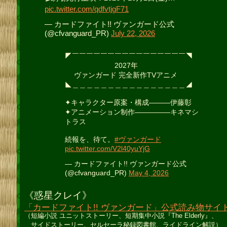
pic.twitter.com/qdfvtjgF71
— カードファイト!! ヴァンガード公式
(@cfvanguard_PR)
July 22, 2026
◤￣￣￣￣￣￣￣￣￣￣￣￣￣￣￣￣◥
2027年
ヴァンガード 完全新作TVアニメ
◣＿＿＿＿＿＿＿＿＿＿＿＿＿＿＿＿◢
✦キャラクター原案・構成―――伊藤彰
✦アニメーション制作―――――キネマシ
トラス
続報を、待て。
#ヴァンガード
pic.twitter.com/V2l40yuYjG
— カードファイト!! ヴァンガード公式
(@cfvanguard_PR)
May 4, 2026
《惑星クレイ》
「カードファイト!! ヴァンガード」公式読み物サイ
（短編小説 ユニットストーリー、短期集中小説『The Elderly』、
サイドストーリー、セルセーラ秘録図書館、ライドライン解説）