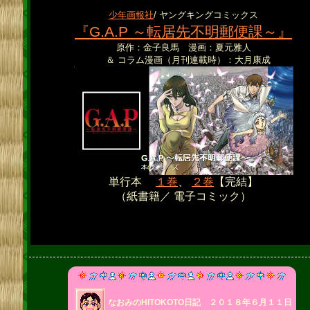
少年画報社
/ ヤングキングコミックス
『G.A.P ～転居先不明郵便課～』
原作：金子良馬 漫画：夏元雅人
＆ コラム漫画（月刊連載時）：大月康成
単行本
１巻
、
２巻
【完結】
（紙書籍／ 電子コミック）
なおみのHITOKOTO日記 ２０１８年６月１１日