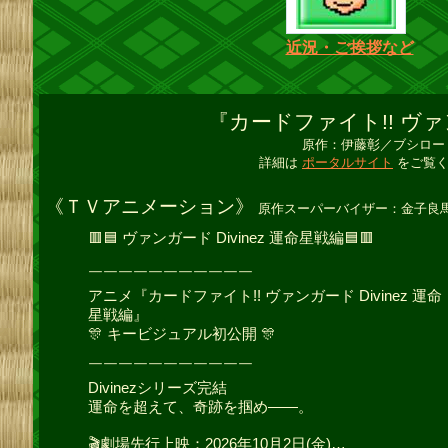
近況・ご挨拶など
『カードファイト!! ヴ
原作：伊藤彰／ブシロー
詳細は
ポータルサイト
をご覧く
《ＴＶアニメーション》
原作スーパーバイザー：金子良
🟥🟦 ヴァンガード Divinez 運命星戦編🟦🟥
￣￣￣￣￣￣￣￣￣￣￣
アニメ『カードファイト!! ヴァンガード Divinez 運命
星戦編』
🎊 キービジュアル初公開 🎊
￣￣￣￣￣￣￣￣￣￣￣
Divinezシリーズ完結
運命を超えて、奇跡を掴め――。
🎬劇場先行上映：2026年10月2日(金)…