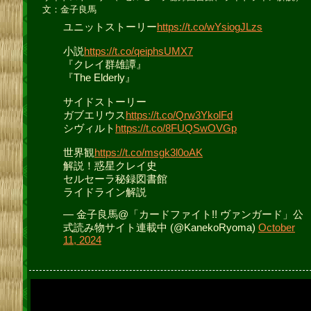
文：金子良馬
ユニットストーリー
https://t.co/wYsiogJLzs
小説
https://t.co/qeiphsUMX7
『クレイ群雄譚』
『The Elderly』
サイドストーリー
ガブエリウス
https://t.co/Qrw3YkolFd
シヴィルト
https://t.co/8FUQSwOVGp
世界観
https://t.co/msgk3l0oAK
解説！惑星クレイ史
セルセーラ秘録図書館
ライドライン解説
— 金子良馬@「カードファイト!! ヴァンガード」公
式読み物サイト連載中 (@KanekoRyoma)
October
11, 2024