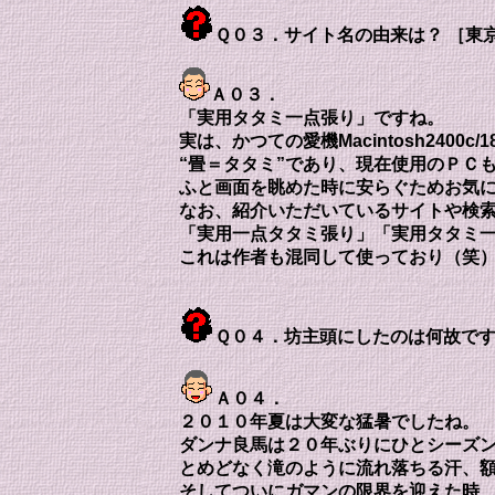
Ｑ０３．サイト名の由来は？ ［東
Ａ０３．
「実用タタミ一点張り」ですね。
実は、かつての愛機Macintosh2400
“畳＝タタミ”であり、現在使用のＰＣ
ふと画面を眺めた時に安らぐためお気
なお、紹介いただいているサイトや検
「実用一点タタミ張り」「実用タタミ
これは作者も混同して使っており（笑
Ｑ０４．坊主頭にしたのは何故です
Ａ０４．
２０１０年夏は大変な猛暑でしたね。
ダンナ良馬は２０年ぶりにひとシーズ
とめどなく滝のように流れ落ちる汗、
そしてついにガマンの限界を迎えた時