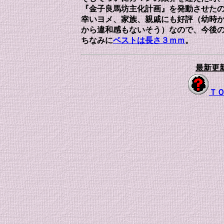
『金子良馬坊主化計画』を発動させた
幸いヨメ、家族、親戚にも好評（幼時
から違和感もないそう）なので、今後
ちなみに
ベストは長さ３ｍｍ
。
最新更新
Ｔ