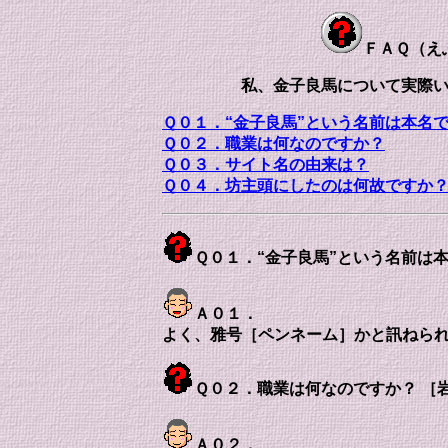
ＦＡＱ（え
私、金子良馬について実際い
Ｑ０１．“金子良馬”という名前は本名
Ｑ０２．職業は何なのですか？
Ｑ０３．サイト名の由来は？
Ｑ０４．坊主頭にしたのは何故ですか
Ｑ０１．“金子良馬”という名前は
Ａ０１．
よく、雅号［ペンネーム］かと訊ねら
Ｑ０２．職業は何なのですか？ ［
Ａ０２．