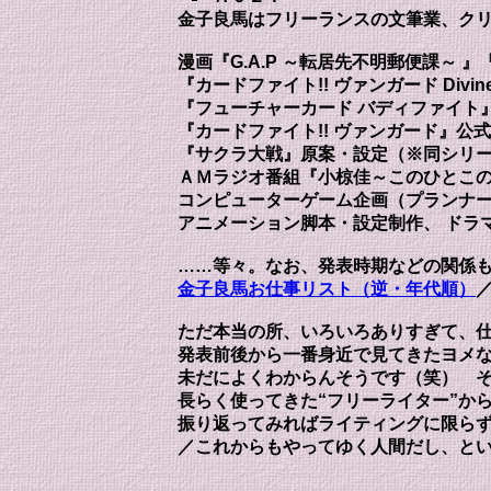
金子良馬はフリーランスの文筆業、クリ
漫画『G.A.P ～転居先不明郵便課～
『カードファイト!! ヴァンガード Div
『フューチャーカード バディファイト
『カードファイト!! ヴァンガード』
『サクラ大戦』原案・設定（※同シリ
ＡＭラジオ番組『小椋佳～このひとこ
コンピューターゲーム企画（プランナ
アニメーション脚本・設定制作、 ドラ
……等々。なお、発表時期などの関係
金子良馬お仕事リスト（逆・年代順）
ただ本当の所、いろいろありすぎて、
発表前後から一番身近で見てきたヨメ
未だによくわからんそうです（笑） 
長らく使ってきた“フリーライター”か
振り返ってみればライティングに限ら
／これからもやってゆく人間だし、と