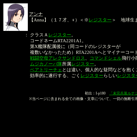
アンナ
【Anna】（１７才、♀）＜※
レジスター
＞ 地球生
：
クラスＡ
レジスター
。
コードネームRTA2201A1。
第X艦隊配属後に（同コードのレジスターが
複数いなかったため）RTA2201Aへとマイナーコ
戦闘空母アレクサンドロス
、
コマンドシェル
飛行小
ムジカノーバ隊
所属
レジスター
。
ベアトリーチェ
とは違い、個人的な疑問などを抱く
効率的に遂行する、ごく
レジスター
らしい
レジスタ
本文
初出：I-p180
「未完兵装ルナ
※当ページに含まれる全ての画像・文章について、一切の無断引