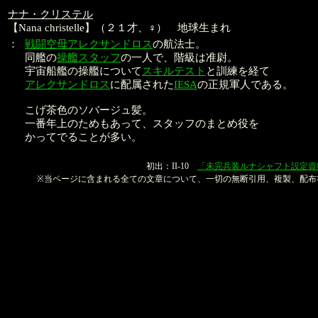
ナナ・クリステル
【Nana christelle】（２１才、♀） 地球生まれ
：
戦闘空母アレクサンドロス
の航法士。
同艦の
操艦スタッフ
の一人で、階級は准尉。
宇宙船艦の操艦について
スキルテスト
と訓練を経て
アレクサンドロス
に配属された
IESA
の正規軍人である。
こげ茶色のソバージュ髪。
一番年上のためもあって、スタッフのまとめ役を
かってでることが多い。
本文：金子良馬、山口恭史
初出：II-10
「未完兵装ルナシャフト設定資
※当ページに含まれる全ての文章について、一切の無断引用、複製、配布