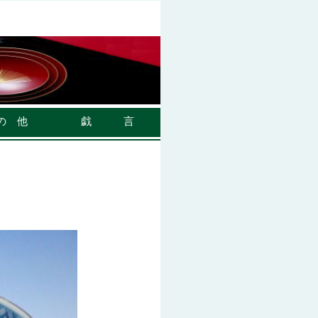
の 他
戯 言