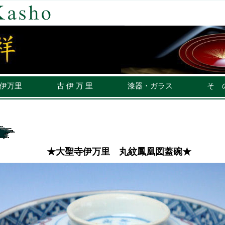
伊万里
古 伊 万 里
漆器・ガラス
そ 
★大聖寺伊万里 丸紋鳳凰図蓋碗★