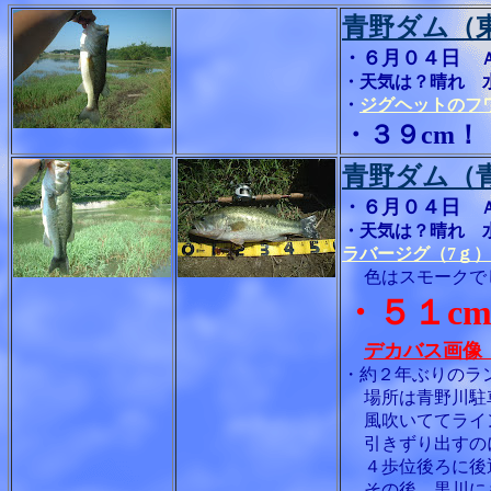
青野ダム（
・６月０４日
・天気は？晴れ 
・
ジグヘットのフ
・３９cm！
青野ダム（
・６月０４日
・天気は？晴れ 
ラバージグ（7ｇ
色はスモークでし
・５１c
デカバス画像
・約２年ぶりのラ
場所は青野川駐車
風吹いててライン
引きずり出すの
４歩位後ろに後退
その後、黒川にも