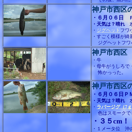
神戸市西区
・６月０６日
・天気は？晴れ 
・
ジグヘット
フワ
・すごく模様が綺
ジグヘットフワ
神戸市西区
・牛
・母牛がうしろで
怖かっった。
神戸市西区
・６月０６日Ｐ
・天気は？晴れ 
・
ラバージグ（7
色はスモークでし
・３５cm！
・１メータ位 沖