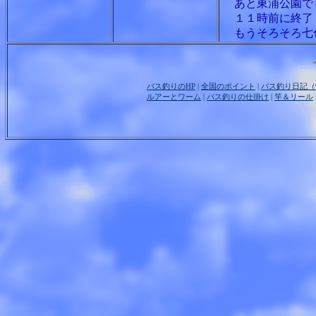
あと東浦公園で
１１時前に終了 
もうそろそろ七色
バス釣りのHP
|
全国のポイント
|
バス釣り日記（
ルアーとワーム
|
バス釣りの仕掛け
|
竿＆リール