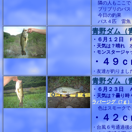
隣の人もここで２
ブリブリのバス
今日の釣果
バス４匹 雷魚２
青野ダム（
・６月１２日
・天気は？晴れ 
・モンスタージャ
・４９ｃ
・友達が釣りまし
青野ダム（
・６月２３日
・天気は？曇り時
ラバージグ（7ｇ
色はスモークでし
・４２ｃ
・台風６号通過後