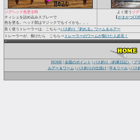
ジグヘッド色塗る時
よく使う
ジグ
ティシュを詰め込みスプレーで
がまかつCOB
【
色を塗る。ヘッド部はマジックでもイイかも。。。
良く使うトレーラーは、こちら⇒
バス釣り『釣れる』ワーム＆ルアー
トレーラーが、裂けたら こちら⇒
トレーラーのワームが裂けた人必見！
HOME
|
全国のポイント
|
バス釣り（釣果日記）
|
ブ
ルアー＆ワーム
|
バス釣りの仕掛け
|
竿＆リール
|
バス