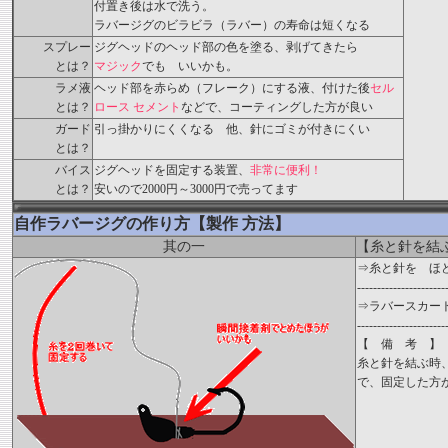
付置き後は水で洗う。
ラバージグのビラビラ（ラバー）の寿命は短くなる
スプレー
ジグヘッドのヘッド部の色を塗る、剥げてきたら
とは？
マジック
でも いいかも。
ラメ液
ヘッド部を赤らめ（フレーク）にする液、付けた後
セル
とは？
ロース セメント
などで、コーティングした方が良い
ガード
引っ掛かりにくくなる 他、針にゴミが付きにくい
とは？
バイス
ジグヘッドを固定する装置、
非常に便利！
とは？
安いので2000円～3000円で売ってます
自作ラバージグの作り方【製作 方法】
其の一
【糸と針を結
⇒糸と針を ほ
----------------------
⇒ラバースカー
----------------------
【 備 考 】
糸と針を結ぶ時
で、固定した方