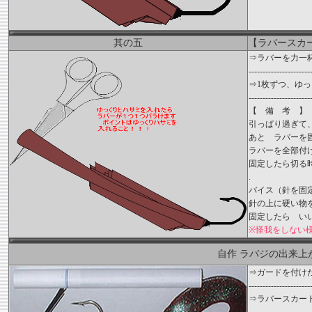
其の五
【ラバースカ
⇒ラバーを力一
----------------------
⇒1枚ずつ、ゆ
----------------------
【 備 考 】
引っぱり過ぎて
あと ラバーを
ラバーを全部付
固定したら切る
.
バイス（針を固
針の上に硬い物
固定したら い
※怪我をしない
自作 ラバジの出来上が
⇒ガードを付け
----------------------
⇒ラバースカー