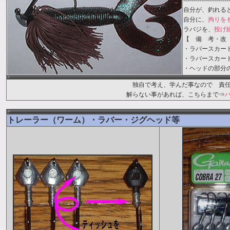
----------------------
自分が、釣れる
自分に、
拘りを
ラバジを、
投げ
【 備 考・改
・ラバースカー
・ラバースカー
・ヘッドの部分
独自で考え、学んだ事なので 責
解らない事があれば、こちらまで⇒
トレーラー（ワーム）・ラバー・ジグヘッド等