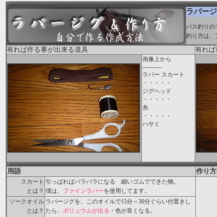
ラバージ
バス釣りの
釣り方は、
有れば作る事が出来る道具
有れば
画像上から
----------
ラバー スカート
・・・・・
ジグヘッド
・・・・・
糸
・・・・・
ハサミ
用語
作り方
スカート
引っぱればバラバラになる 細いゴムでできた物。
とは？
僕は、
ファインラバー
を使用してます。
ソークオイル
ラバージグを、このオイルで15分～30分ぐらい付置きし
とは？
たら、
ボリュウムが出る
・色が良くなる。