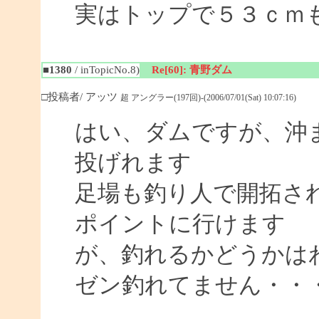
実はトップで５３ｃｍ
■1380
/ inTopicNo.8)
Re[60]: 青野ダム
□投稿者/ アッツ
超 アングラー(197回)-(2006/07/01(Sat) 10:07:16)
はい、ダムですが、沖
投げれます
足場も釣り人で開拓さ
ポイントに行けます
が、釣れるかどうかは
ゼン釣れてません・・