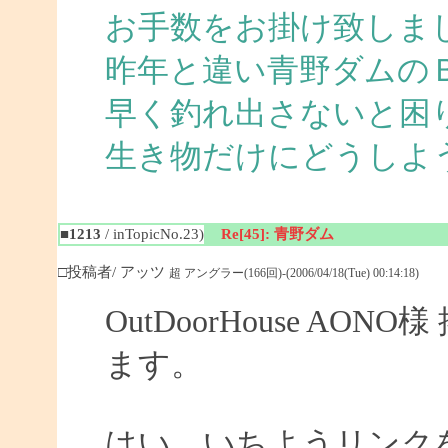
お手数をお掛け致しま
昨年と違い青野ダムの
早く釣れ出さないと困
生き物だけにどうしよ
■1213
/ inTopicNo.23)
Re[45]: 青野ダム
□投稿者/ アッツ
超 アングラー(166回)-(2006/04/18(Tue) 00:14:18)
OutDoorHouse A
ます。
はい、いちようリンク