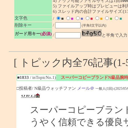
4) アップ可能ファイルサイズは1回
100
5) ファイルアップ時はプレビューは
6) スレッド内の合計ファイルサイズ:[133/
文字色
/
■
■
■
■
■
■
■
削除キー
/
(半角8文字以内)
ガード用キー
(必須)
/
と半角で入力
[ トピック内全76記事(1-5
■1833
/ inTopicNo.1)
スーパーコピーブランドN級品腕
□投稿者/ N級品ウォッチファン
メール＠
一般人(1回)-(2025/05/07
スーパーコピーブラン
うやく信頼できる優良