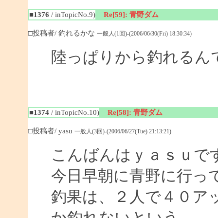
■1376
/ inTopicNo.9)
Re[59]: 青野ダム
□投稿者/ 釣れるかな
一般人(1回)-(2006/06/30(Fri) 18:30:34)
陸っぱりから釣れるん
■1374
/ inTopicNo.10)
Re[58]: 青野ダム
□投稿者/ yasu
一般人(3回)-(2006/06/27(Tue) 21:13:21)
こんばんはｙａｓｕで
今日早朝に青野に行っ
釣果は、２人で４０ア
か釣れないという