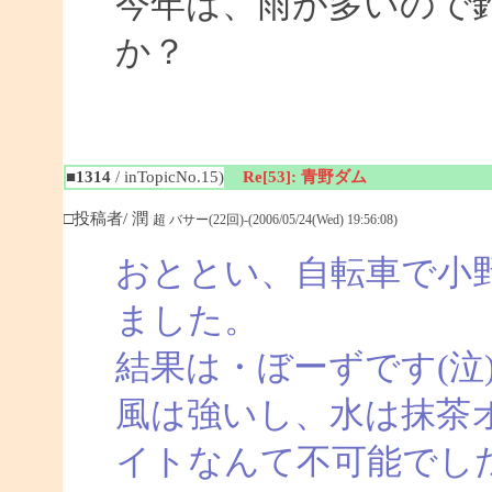
今年は、雨が多いので
か？
■1314
/ inTopicNo.15)
Re[53]: 青野ダム
□投稿者/ 潤
超 バサー(22回)-(2006/05/24(Wed) 19:56:08)
おととい、自転車で小
ました。
結果は・ぼーずです(泣
風は強いし、水は抹茶
イトなんて不可能でし