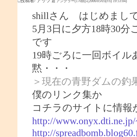
□投稿者/ アッツ
超 アングラー(170回)-(2006/05/05(Fri) 19:53:04)
shillさん はじめま
5月3日に夕方18時30
です
19時ごろに一回ボイル
黙・・・
＞現在の青野ダムの釣
僕のリンク集か
コチラのサイトに情報
http://www.onyx.dti.ne.jp
http://spreadbomb.blog60.