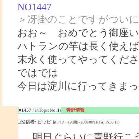
NO1447
＞冴掛のことですがつい
おお～ おめでとう御座い
ハトランの竿は長く使え
末永く使ってやってくだ
ではでは
今日は淀川に行ってきまっ
■1457
/ inTopicNo.4)
青野情報
□投稿者/ ピッピ
超 バサー(20回)-(2006/08/11(Fri) 15:35:15)
明日ぐらいに青野行こ