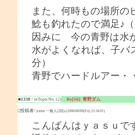
また、何時もの場所の
鯰も釣れたので満足♪
因みに 今の青野は水
水がよくなれば、子バ
分）
青野でハードルアー・
■1338
/ inTopicNo.12)
Re[56]: 青野ダム
□投稿者/ yasu
一般人(2回)-(2006/06/09(Fri) 23:34:01)
こんばんはｙａｓｕで