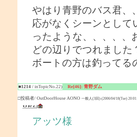
やはり青野のバス君、
応がなくシーンとして
ったような、、、、、
どの辺りでつれまし
ボートの方は釣ってる
■1214
/ inTopicNo.22)
Re[46]: 青野ダム
□投稿者/ OutDoorHouse AONO
一般人(3回)-(2006/04/18(Tue) 20:01:
アッツ様