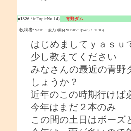
■1326
/ inTopicNo.14)
青野ダム
□投稿者/ yasu
一般人(1回)-(2006/05/31(Wed) 21:10:03)
はじめましてｙａｓｕ
少し教えてください
みなさんの最近の青野
しょうか？
近年のこの時期行けば
今年はまだ２本のみ
この間の土日はボーズ