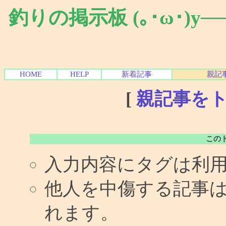
釣りの掲示板 (｡･ω･)y
HOME
HELP
新着記事
親記
[
親記事を
この
入力内容にタグは利
他人を中傷する記事
れます。