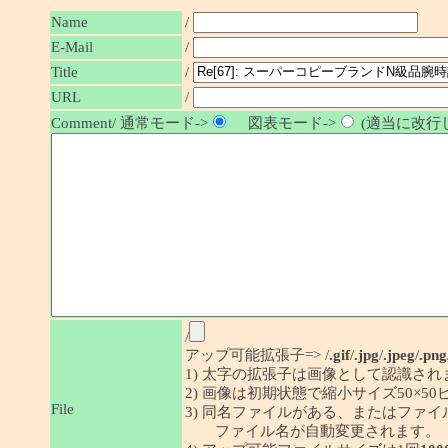
Name
/
E-Mail
/
/
Title
URL
/
Comment/ 通常モード->
図表モード->
(適当に改行し
/
アップ可能拡張子=> /
.gif
/
.jpg
/
.jpeg
/
.png
1) 太字の拡張子は画像として認識され
2) 画像は初期状態で縮小サイズ50×
File
3) 同名ファイルがある、またはファ
ファイル名が自動変更されます。