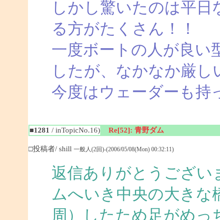
しかし驚いたのは平日
る方がたくさん！！
一度ボートの人が良い
したが、なかなか厳し
今度はウェーダーも持
■1281
/ inTopicNo.16)
Re[52]: 青野ダム
□投稿者/ shill
一般人(2回)-(2006/05/08(Mon) 00:32:11)
返信ありがとうござい
ムへいき中央の大きな
周）したため足がめっ