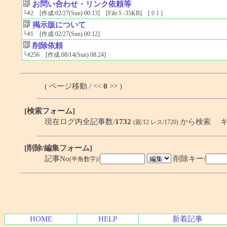
お問い合わせ・リンク依頼等
└
#2
[作成:02/27(Sun) 00:13] [File:5 -35KB] [
0
1
]
掲示版について
└
#1
[作成:02/27(Sun) 00:12]
削除依頼
└
#256
[作成:08/14(Sun) 08:24]
( ページ移動 / <<
0
>> )
[検索フォーム]
現在ログ内全記事数/
1732
から検索 キ
(親/12 レス/1720)
[削除/編集フォーム]
記事No
/
削除キー/
(半角数字)
HOME
HELP
新着記事