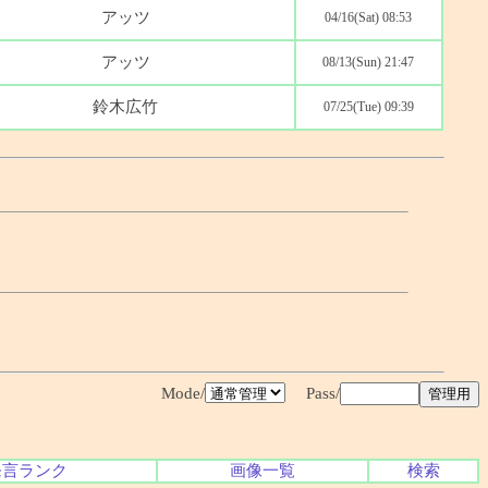
アッツ
04/16(Sat) 08:53
アッツ
08/13(Sun) 21:47
鈴木広竹
07/25(Tue) 09:39
Mode/
Pass/
発言ランク
画像一覧
検索