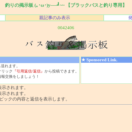
釣りの掲示板 (｡･ω･)y──┛~~ 【ブラックバスと釣り専用】
親記事のみ表示
0042406
★ Sponsored Link.
も送れます。
クリック
『引用返信/返信』
から投稿できます。
情報交換をしましょう！
表示されます。
表示されます。
トピックの内容と返信を表示します。