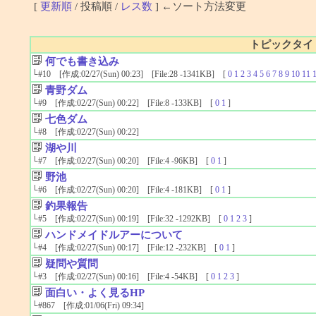
[
更新順
/ 投稿順 /
レス数
] ←ソート方法変更
トピックタイ
何でも書き込み
└
#10
[作成:02/27(Sun) 00:23] [File:28 -1341KB] [
0
1
2
3
4
5
6
7
8
9
10
11
青野ダム
└
#9
[作成:02/27(Sun) 00:22] [File:8 -133KB] [
0
1
]
七色ダム
└
#8
[作成:02/27(Sun) 00:22]
湖や川
└
#7
[作成:02/27(Sun) 00:20] [File:4 -96KB] [
0
1
]
野池
└
#6
[作成:02/27(Sun) 00:20] [File:4 -181KB] [
0
1
]
釣果報告
└
#5
[作成:02/27(Sun) 00:19] [File:32 -1292KB] [
0
1
2
3
]
ハンドメイドルアーについて
└
#4
[作成:02/27(Sun) 00:17] [File:12 -232KB] [
0
1
]
疑問や質問
└
#3
[作成:02/27(Sun) 00:16] [File:4 -54KB] [
0
1
2
3
]
面白い・よく見るHP
└
#867
[作成:01/06(Fri) 09:34]