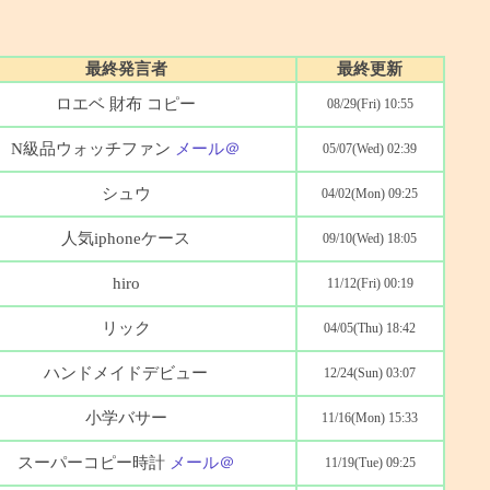
最終発言者
最終更新
ロエベ 財布 コピー
08/29(Fri) 10:55
N級品ウォッチファン
メール＠
05/07(Wed) 02:39
シュウ
04/02(Mon) 09:25
人気iphoneケース
09/10(Wed) 18:05
hiro
11/12(Fri) 00:19
リック
04/05(Thu) 18:42
ハンドメイドデビュー
12/24(Sun) 03:07
小学バサー
11/16(Mon) 15:33
スーパーコピー時計
メール＠
11/19(Tue) 09:25