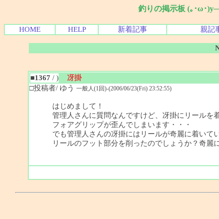
釣りの掲示板 (｡･ω･)
HOME
HELP
新着記事
親記
■1367
/ )
冴掛
□投稿者/ ゆう
一般人(1回)-(2006/06/23(Fri) 23:52:55)
はじめまして！
管理人さんに質問なんですけど、冴掛にリールを
フォアグリップが歪んでしまいます・・・
でも管理人さんの冴掛にはリールが奇麗に着いて
リールのフット部分を削ったのでしょうか？奇麗