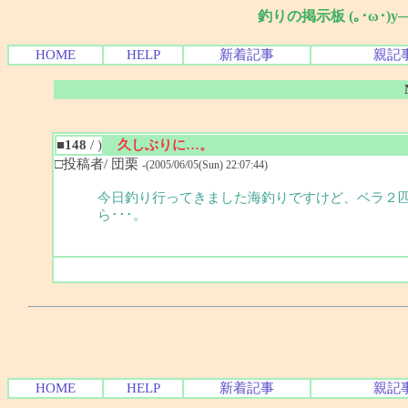
釣りの掲示板 (｡･ω･)
HOME
HELP
新着記事
親記
■148
/ )
久しぶりに…。
□投稿者/ 団栗
-(2005/06/05(Sun) 22:07:44)
今日釣り行ってきました海釣りですけど、ベラ２
ら･･･。
HOME
HELP
新着記事
親記