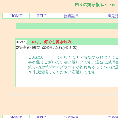
釣りの掲示板 (｡･ω･)
HOME
HELP
新着記事
親記
■69
/ )
Re[1]: 何でも書き込み
□投稿者/ 団栗
-(2005/04/17(Sun) 00:54:52)
こんばん・・・じゃなくて１２時だからおはようご
事有難うございます凄い嬉しいです、適当に感想
釣りのはずがナマズやコイが釣れちゃってバスは居
＆作成頑張ってください応援してます！
HOME
HELP
新着記事
親記