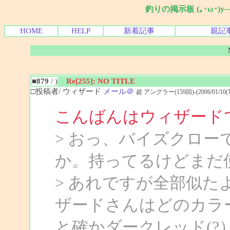
釣りの掲示板 (｡･ω･)
HOME
HELP
新着記事
親記
■879
/ )
Re[255]: NO TITLE
□投稿者/ ウィザード
メール＠
超 アングラー(159回)-(2006/01/10(Tue
こんばんはウィザード
> おっ、バイズクロ
か。持ってるけどまだ
> あれですが全部似
ザードさんはどのカラ
と確かダークレッド(