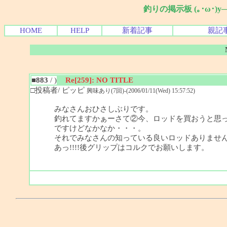
釣りの掲示板 (｡･ω･)
HOME
HELP
新着記事
親記
■883
/ )
Re[259]: NO TITLE
□投稿者/ ピッピ
興味あり(7回)-(2006/01/11(Wed) 15:57:52)
みなさんおひさしぶりです。
釣れてますかぁーさて②今、ロッドを買おうと思
ですけどなかなか・・・。
それでみなさんの知っている良いロッドありませんかぁ?
あっ!!!!後グリップはコルクでお願いします。